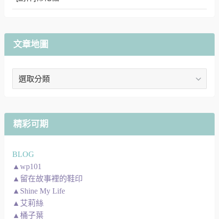
文章地圖
文
章
地
圖
精彩可期
BLOG
▲wp101
▲留在故事裡的鞋印
▲Shine My Life
▲艾莉絲
▲桶子葉