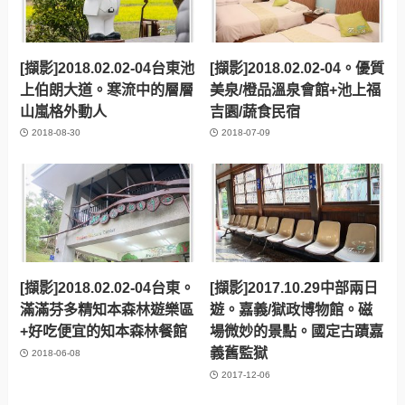
[擷影]2018.02.02-04台東池
[擷影]2018.02.02-04。優質
上伯朗大道。寒流中的層層
美泉/橙品溫泉會館+池上福
山嵐格外動人
吉園/蔬食民宿
2018-08-30
2018-07-09
[擷影]2018.02.02-04台東。
[擷影]2017.10.29中部兩日
滿滿芬多精知本森林遊樂區
遊。嘉義/獄政博物館。磁
+好吃便宜的知本森林餐館
場微妙的景點。國定古蹟嘉
義舊監獄
2018-06-08
2017-12-06