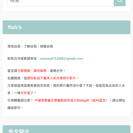
fish’s
尋找自我，了解自我，檢驗自我
如有合作提案請來信：
amway6712426@gmail.com
留言請
注意禮貌、請勿裝熟
，謝謝合作。
右鍵開放，但
請勿私自下載本人的文章照片影片
。
凡發現盜用盜連者會追究到底，我的照片雖然沒什麼了不起，但是因為白目的人太
多，一律
不外借
了！
引用轉載請注意！
不接受整篇文章複製到你自己的blog中（這叫盜文）
，請以網址
連結即可。
今夕何夕