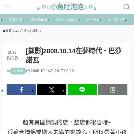
｡ㅇ○小魚吐泡泡○ㅇ｡
享
關於小魚
隱私權政策
▼fish’s talking
▼心生活
▼手作小物
首頁
▲心生活
心擷影
[擷影]2008.10.14在夢時代‧巴莎
2017
8/10
諾瓦
2008-10-14
2017-08-10
心擷影
超有異國情調的店，整店都很昏暗~
很適合情侶或戀人未滿的來談心，所以帶著小孩