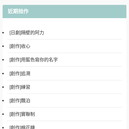
近期拙作
[日劇]隔壁的阿力
[創作]收心
[創作]用藍色寫你的名字
[創作]追溯
[創作]練習
[創作]飄泊
[創作]實聯制
[創作]棉花糖