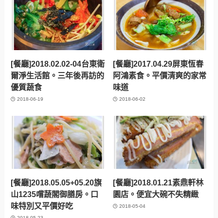
[餐廳]2018.02.02-04台東衛
[餐廳]2017.04.29屏東恆春
爾淨生活館。三年後再訪的
阿鴻素食。平價清爽的家常
優質蔬食
味道
2018-06-19
2018-06-02
[餐廳]2018.05.05+05.20旗
[餐廳]2018.01.21素鼎軒林
山1235嚐蔬閣御膳房。口
園店。便宜大碗不失精緻
味特別又平價好吃
2018-05-04
2018-05-23