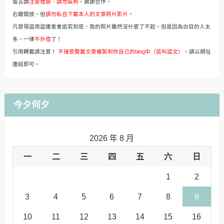
留言請
注意禮貌、請勿裝熟
，謝謝合作。
右鍵開放，但
請勿私自下載本人的文章照片影片
。
凡發現盜用盜連者會追究到底，我的照片雖然沒什麼了不起，但是因為白目的人太
多，一律
不外借
了！
引用轉載請注意！
不接受整篇文章複製到你自己的blog中（這叫盜文）
，請以網址
連結即可。
今夕何夕
2026 年 8 月
一
二
三
四
五
六
日
1
2
3
4
5
6
7
8
9
10
11
12
13
14
15
16