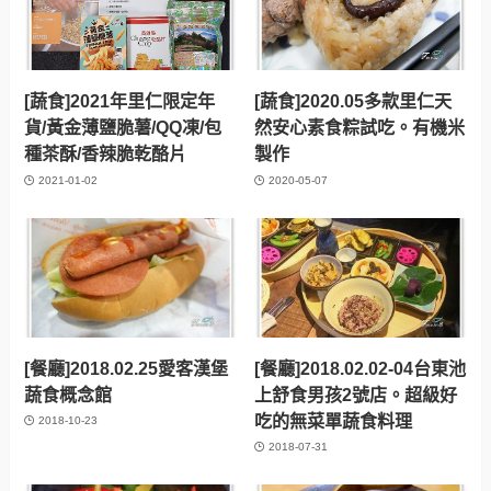
[蔬食]2021年里仁限定年
[蔬食]2020.05多款里仁天
貨/黃金薄鹽脆薯/QQ凍/包
然安心素食粽試吃。有機米
種茶酥/香辣脆乾酪片
製作
2021-01-02
2020-05-07
[餐廳]2018.02.25愛客漢堡
[餐廳]2018.02.02-04台東池
蔬食概念館
上舒食男孩2號店。超級好
吃的無菜單蔬食料理
2018-10-23
2018-07-31