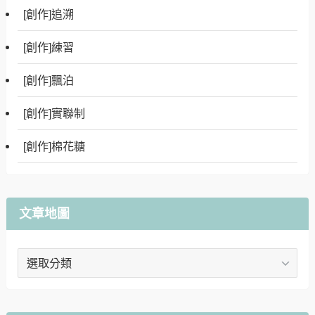
[創作]追溯
[創作]練習
[創作]飄泊
[創作]實聯制
[創作]棉花糖
文章地圖
文
章
地
圖