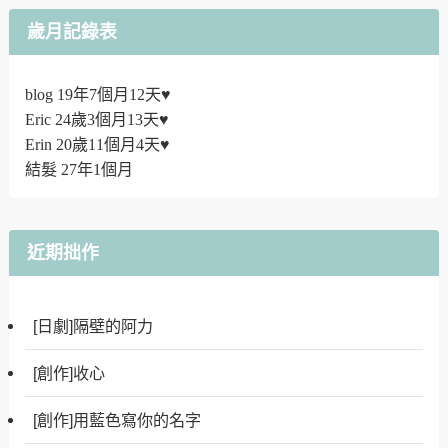
歲月記錄表
blog 19年7個月12天♥
Eric 24歲3個月13天♥
Erin 20歲11個月4天♥
結髮 27年1個月
近期拙作
[日劇]隔壁的阿力
[創作]收心
[創作]用藍色寫你的名字