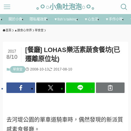
｡ㅇ○小魚吐泡泡○ㅇ｡
享
關於小魚
隱私權政策
▼fish’s talking
▼心生活
▼手作小物
首頁
▲蔬食心世界
草食堂
[餐廳] LOHAS樂活素蔬食餐坊(已
2017
8/10
遷離原位址)
2008-10-13
2017-08-10
草食堂
去河堤公園的單車道騎車時，偶然發現的新派質
感素食餐廳。