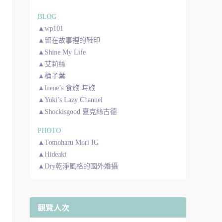
BLOG
▲wp101
▲留在故事裡的鞋印
▲Shine My Life
▲艾莉絲
▲桶子葉
▲Irene’s 食旅.時旅
▲Yuki’s Lazy Channel
▲Shockisgood 夏克絲古德
PHOTO
▲Tomoharu Mori IG
▲Hideaki
▲Dry乾淨風格的國外婚攝
觀覽人次