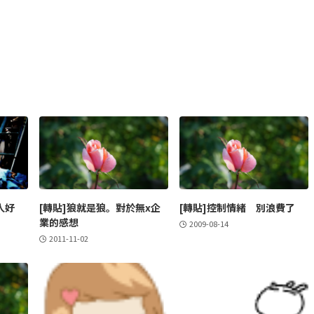
人好
[轉貼]狼就是狼。對於無x企
[轉貼]控制情緒 別浪費了
業的感想
2009-08-14
2011-11-02