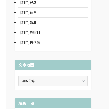
[創作]追溯
[創作]練習
[創作]飄泊
[創作]實聯制
[創作]棉花糖
文章地圖
文
章
地
圖
精彩可期