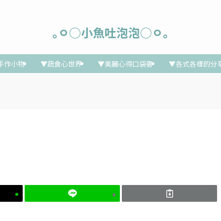
｡ㅇ○小魚吐泡泡○ㅇ｡
手作小物
▼蔬食心世界
▼美麗心得口袋書
▼各式各樣的分