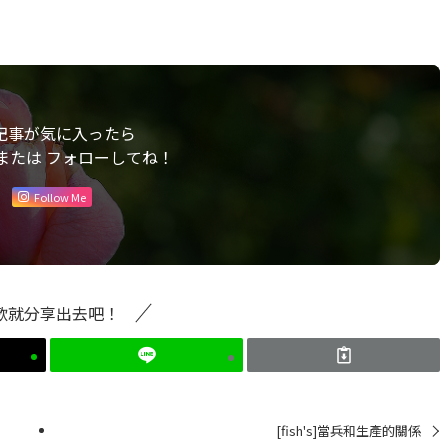
記事が気に入ったら
または フォローしてね！
Follow Me
歡就分享出去吧！
[fish's]當兵和生產的關係