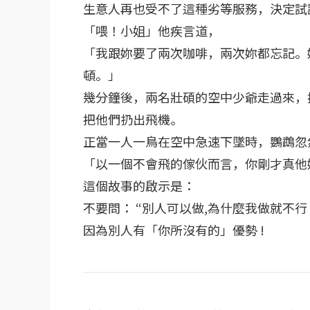
生意人再也受不了這種劣等服務，決定試
「喂！小姐」他疾言道，
「我跟妳要了兩次咖啡，兩次妳都忘記。
頓。」
幾分鐘後，兩名壯碩的空中少爺走過來，
把他們扔出飛機。
正當一人一鳥在空中急速下墜時，鸚鵡忽
「以一個不會飛的傢伙而言，你剛才真他媽
這個故事的啟示是：
不要問： “別人可以做,為什麼我做就不行
因為別人有「你所沒有的」優勢 !