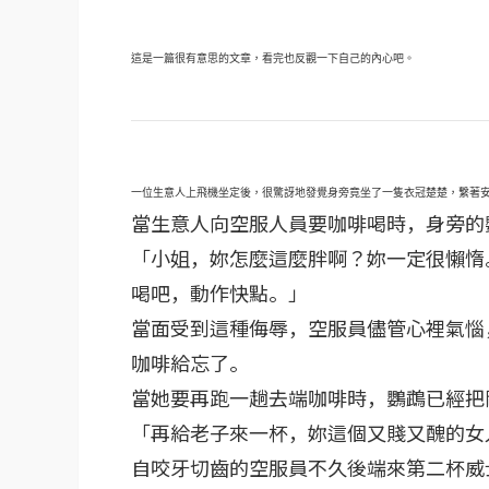
這是一篇很有意思的文章，看完也反觀一下自己的內心吧。
一位生意人上飛機坐定後，很驚訝地發覺身旁竟坐了一隻衣冠楚楚，繫著
當生意人向空服人員要咖啡喝時，身旁的
「小姐，妳怎麼這麼胖啊？妳一定很懶惰
喝吧，動作快點。」
當面受到這種侮辱，空服員儘管心裡氣惱
咖啡給忘了。
當她要再跑一趟去端咖啡時，鸚鵡已經把
「再給老子來一杯，妳這個又賤又醜的女
自咬牙切齒的空服員不久後端來第二杯威