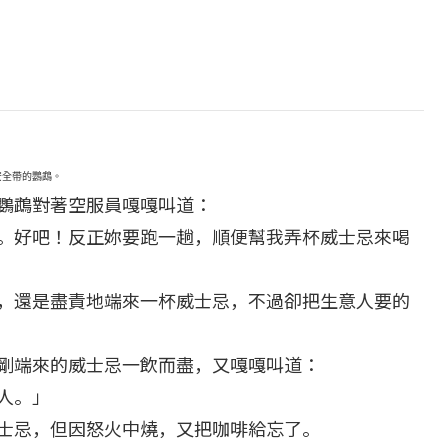
安全帶的鸚鵡。
鸚鵡對著空服員嘎嘎叫道：
。好吧！反正妳要跑一趟，順便幫我弄杯威士忌來喝
，還是盡責地端來一杯威士忌，不過卻把生意人要的
剛端來的威士忌一飲而盡，又嘎嘎叫道：
人。」
士忌，但因怒火中燒，又把咖啡給忘了。