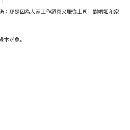
啊！
滿；那是因為人家工作認真又服從上司，對婚姻和家
緣木求魚。