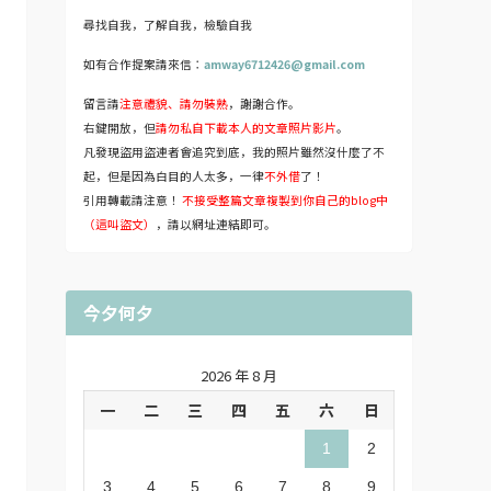
尋找自我，了解自我，檢驗自我
如有合作提案請來信：
amway6712426@gmail.com
留言請
注意禮貌、請勿裝熟
，謝謝合作。
右鍵開放，但
請勿私自下載本人的文章照片影片
。
凡發現盜用盜連者會追究到底，我的照片雖然沒什麼了不
起，但是因為白目的人太多，一律
不外借
了！
引用轉載請注意！
不接受整篇文章複製到你自己的blog中
（這叫盜文）
，請以網址連結即可。
今夕何夕
2026 年 8 月
一
二
三
四
五
六
日
1
2
3
4
5
6
7
8
9