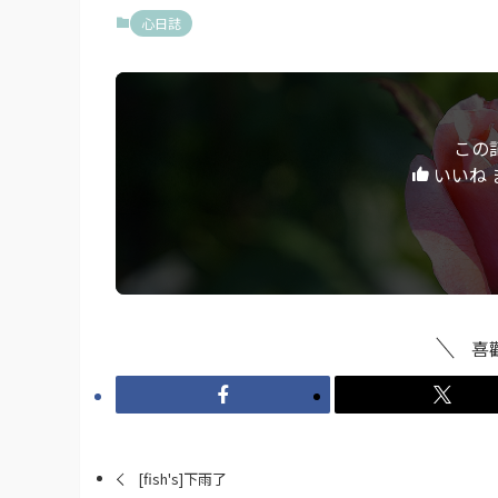
心日誌
この
いいね 
喜
[fish's]下雨了