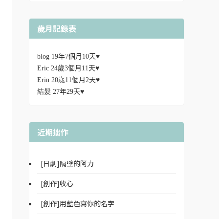
歲月記錄表
blog 19年7個月10天♥
Eric 24歲3個月11天♥
Erin 20歲11個月2天♥
結髮 27年29天♥
近期拙作
[日劇]隔壁的阿力
[創作]收心
[創作]用藍色寫你的名字