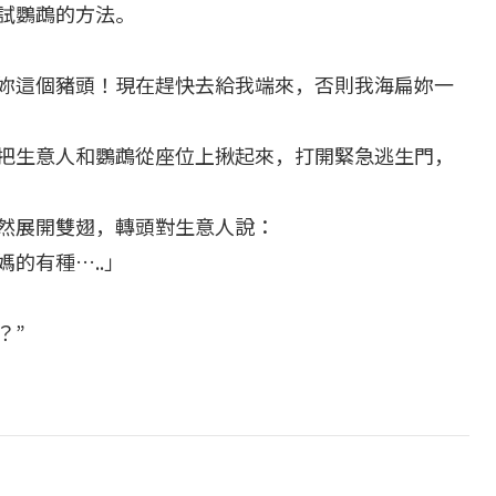
試鸚鵡的方法。
妳這個豬頭！現在趕快去給我端來，否則我海扁妳一
把生意人和鸚鵡從座位上揪起來，打開緊急逃生門，
然展開雙翅，轉頭對生意人說：
的有種…..」
？”