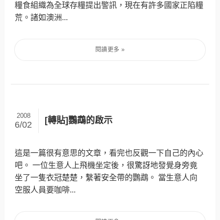
糧食組織為全球存糧提出警訊，現在有許多國家正陷糧
荒。諸如澳洲...
2008
[轉貼]鸚鵡的啟示
6/02
這是一篇很有意思的文章，看完也反觀一下自己的內心
吧。 一位生意人上飛機坐定後，很驚訝地發覺身旁竟
坐了一隻衣冠楚楚，繫著安全帶的鸚鵡。 當生意人向
空服人員要咖啡...