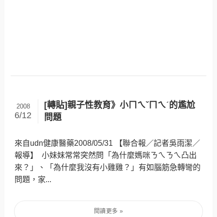
[轉貼]親子性教育》小ㄇㄟˇㄇㄟˊ的尷尬
2008
6/12
問題
來自udn健康醫藥2008/05/31 【聯合報／記者吳雨潔／
報導】 小妹妹常常突然問「為什麼媽咪ㄋㄟㄋㄟ凸出
來？」、「為什麼我沒有小雞雞？」有如腦筋急轉彎的
問題，家...