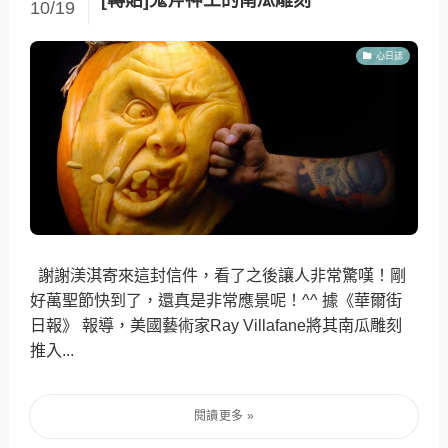
10/19
心日誌
謝謝渼淇寄來這封信件，看了之後讓人非常驚嘆！剛
好萬聖節快到了，還真是非常應景呢！^^ 據《華爾街
日報》 報導，美國藝術家Ray Villafane將其南瓜雕刻
推入...