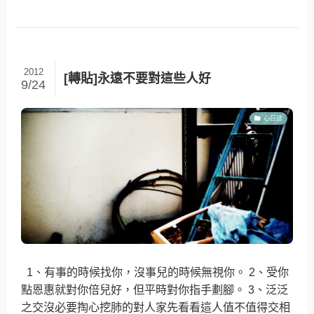
2012
[轉貼]永遠不要對這些人好
9/24
心日誌
1、有事的時候找你，沒事兒的時候無視你。 2、受你
點恩惠就對你倍兒好，但平時對你指手劃腳。 3、泛泛
之交沒必要掏心挖肺的對人家先看看這人值不值得交相