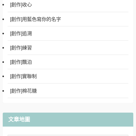
[創作]收心
[創作]用藍色寫你的名字
[創作]追溯
[創作]練習
[創作]飄泊
[創作]實聯制
[創作]棉花糖
文章地圖