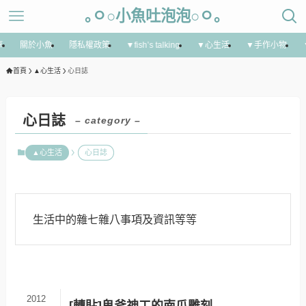
｡ㅇ○小魚吐泡泡○ㅇ｡
享
關於小魚
隱私權政策
▼fish’s talking
▼心生活
▼手作小物
首頁
▲心生活
心日誌
心日誌
– category –
▲心生活
心日誌
生活中的雜七雜八事項及資訊等等
2012
[轉貼]鬼斧神工的南瓜雕刻