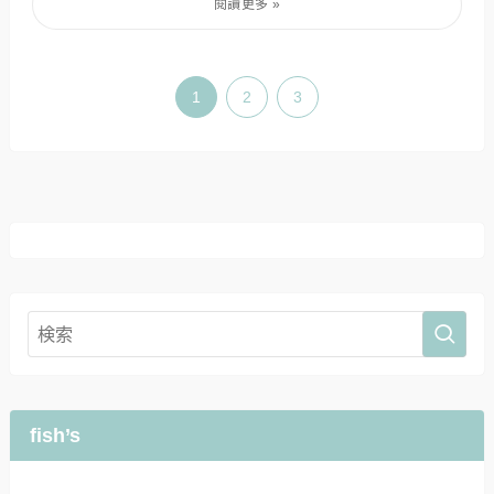
1
2
3
fish’s