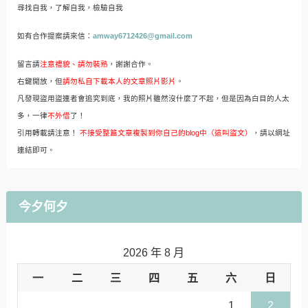
尋找自我，了解自我，檢驗自我
如有合作提案請來信：
amway6712426@gmail.com
留言請
注意禮貌、請勿裝熟
，謝謝合作。
右鍵開放，但
請勿私自下載本人的文章照片影片
。
凡發現盜用盜連者會追究到底，我的照片雖然沒什麼了不起，但是因為白目的人太
多，一律
不外借
了！
引用轉載請注意！
不接受整篇文章複製到你自己的blog中（這叫盜文）
，請以網址
連結即可。
今夕何夕
2026 年 8 月
一
二
三
四
五
六
日
1
2