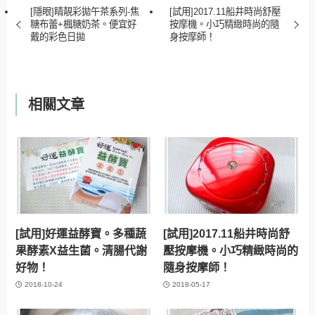
[隱眼]睛靚彩拋午茶系列-焦
[試用]2017.11船井時尚舒壓
糖布蕾+楓糖奶茶。便宜好
按摩機。小巧精緻時尚的隨
戴的彩色日拋
身按摩師！
相關文章
[試用]好運益酵寶。多種蔬
[試用]2017.11船井時尚舒
果酵素X益生菌。清腸代謝
壓按摩機。小巧精緻時尚的
好物！
隨身按摩師！
2018-10-24
2018-05-17