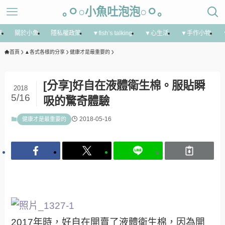
｡ㅇ○小魚吐泡泡○ㅇ｡
享
關於小魚
隱私權政策
▼fish’s talking
▼心生活
▼手作小物
首頁
▲各式各樣的分享
健康才是最重要的
[分享]好自在液體衛生棉。服貼瞬
2018
5/16
吸的驚奇體驗
2018-05-16
健康才是最重要的
2017年時，好自在開賣了液體衛生棉，因為開