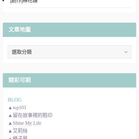
[創作]棉花糖
文章地圖
文
章
地
圖
精彩可期
BLOG
▲wp101
▲留在故事裡的鞋印
▲Shine My Life
▲艾莉絲
▲桶子葉