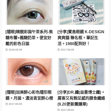
[隱眼]睛靚彩拋午茶系列-焦
[分享]寶島眼鏡 K-DESIGN
糖布蕾+楓糖奶茶。便宜好
爽爽貓 聯名框。筆記生
戴的彩色日拋
活。1980配到好！
2018-05-09
2017-09-08
[隱眼]加美醉心彩色隱形眼
[分享]DR.纖(益曼博士纖)。
鏡。月拋。濃淡皆宜醉心橙
厲害又有飽足感的膳食纖維
(9.20更新團購單)
2017-09-06
2017-09-02