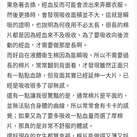
果急著去換，經血反而可能會流出來弄髒衣服。
然後更換時，會發現吸收面積並不大，這就是瞬
吸的證明，也說明為何夜用不必太長，很長的棉
片都是因為經血來不及吸收，為了要吸收向後流
動的經血，才需要做那麼長啊。
而好自在液體衛生棉因為能瞬吸，所以不需要過
長的棉片，常常翻到背面看，才發現雖然正面只
有一點點血跡，但背面其實已經延伸一大片，已
經是吸收很多了卻無感。
還有一點讓我很驚豔的是，通常棉片是平面的，
並無法貼合身體的曲線，所以常常會有卡卡的感
覺；如果又為了要多吸收一點血量而選了厚棉
片，那真的是非常不舒服的體感。
還好現在的女生都算幸福，棉片能做得又薄又好