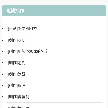
近期拙作
[日劇]隔壁的阿力
[創作]收心
[創作]用藍色寫你的名字
[創作]追溯
[創作]練習
[創作]飄泊
[創作]實聯制