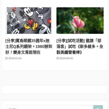
[分享]寶島眼鏡35週年x迪
[分享][試吃活動] 邀請「部
士尼Q系列鏡架。1980辦到
落客」試吃《新多維多。全
好！變身文青趁現在
穀高纖營養棒》
2016-01-24
2014-04-03