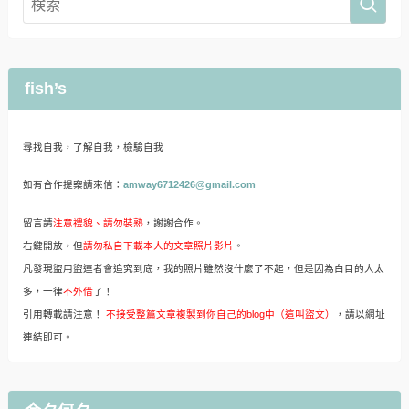
fish’s
尋找自我，了解自我，檢驗自我
如有合作提案請來信：
amway6712426@gmail.com
留言請
注意禮貌、請勿裝熟
，謝謝合作。
右鍵開放，但
請勿私自下載本人的文章照片影片
。
凡發現盜用盜連者會追究到底，我的照片雖然沒什麼了不起，但是因為白目的人太
多，一律
不外借
了！
引用轉載請注意！
不接受整篇文章複製到你自己的blog中（這叫盜文）
，請以網址
連結即可。