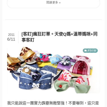
[客訂]瘋狂訂單。天使Q媽+溫蒂媽咪+同
2011
6/11
事客訂
手作小物
我只能說這一團實力霹靂無敵堅強！不要嚇到，這只是