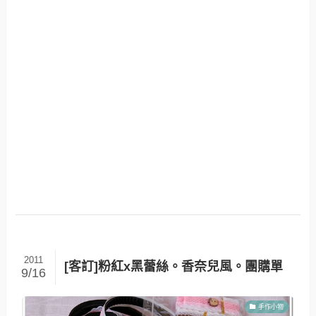
2011
[客訂]粉紅x黑蕾絲。香奈兒風。團購單
9/16
手作小物