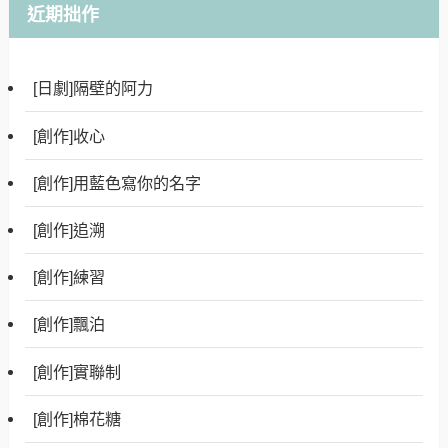
近期拙作
[日劇]隔壁的阿力
[創作]收心
[創作]用藍色寫你的名字
[創作]追溯
[創作]練習
[創作]飄泊
[創作]實聯制
[創作]棉花糖