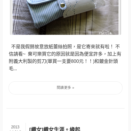
不是我假掰故意放紙蕾絲拍照，是它寄來就有啦！ 不
信請看~ 棄可樂買它的原因就是因為便宜許多，加上有
附義大利製的剪刀(單買一支要800元！！)和鍍金針頭
毛...
2013
[織女]織女生涯。緣起