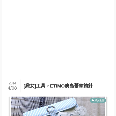
2014
[織女]工具。ETIMO廣島蕾絲鉤針
4/08
織女生涯