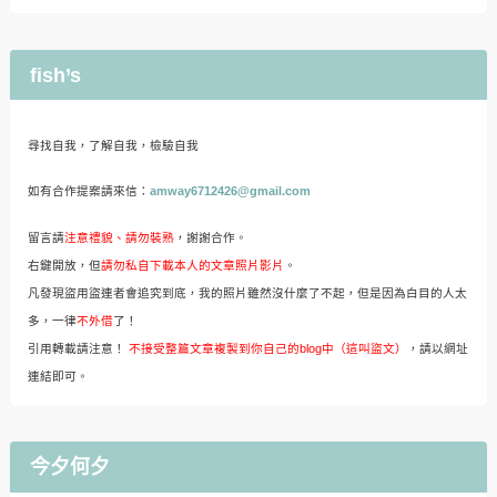
fish’s
尋找自我，了解自我，檢驗自我
如有合作提案請來信：
amway6712426@gmail.com
留言請
注意禮貌、請勿裝熟
，謝謝合作。
右鍵開放，但
請勿私自下載本人的文章照片影片
。
凡發現盜用盜連者會追究到底，我的照片雖然沒什麼了不起，但是因為白目的人太
多，一律
不外借
了！
引用轉載請注意！
不接受整篇文章複製到你自己的blog中（這叫盜文）
，請以網址
連結即可。
今夕何夕