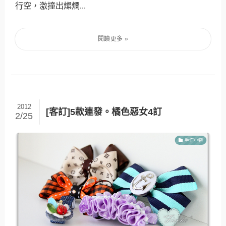
行空，激撞出燦爛...
2012
[客訂]5款連發。橘色惡女4訂
2/25
手作小物