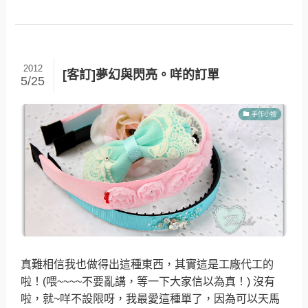
2012
[客訂]夢幻與閃亮。咩的訂單
5/25
手作小物
真難相信我也做得出這種東西，其實這是工廠代工的
啦！(喂~~~~不要亂講，等一下大家信以為真！) 沒有
啦，就~咩不設限呀，我最愛這種單了，因為可以天馬