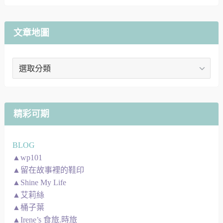
文章地圖
文
章
地
圖
精彩可期
BLOG
▲wp101
▲留在故事裡的鞋印
▲Shine My Life
▲艾莉絲
▲桶子葉
▲Irene’s 食旅.時旅