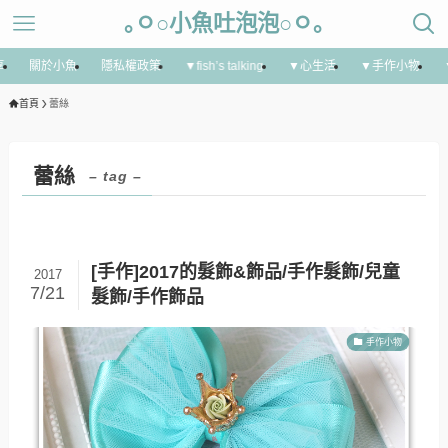
｡ㅇ○小魚吐泡泡○ㅇ｡
享
關於小魚
隱私權政策
▼fish’s talking
▼心生活
▼手作小物
首頁
蕾絲
蕾絲
– tag –
[手作]2017的髮飾&飾品/手作髮飾/兒童
2017
7/21
髮飾/手作飾品
手作小物