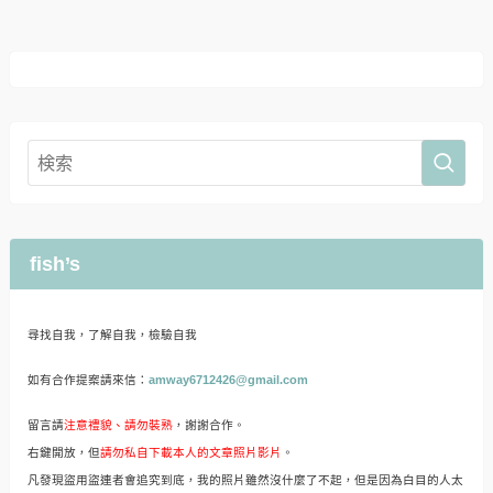
fish’s
尋找自我，了解自我，檢驗自我
如有合作提案請來信：
amway6712426@gmail.com
留言請
注意禮貌、請勿裝熟
，謝謝合作。
右鍵開放，但
請勿私自下載本人的文章照片影片
。
凡發現盜用盜連者會追究到底，我的照片雖然沒什麼了不起，但是因為白目的人太