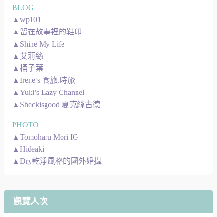
BLOG
▲wp101
▲留在故事裡的鞋印
▲Shine My Life
▲艾莉絲
▲桶子葉
▲Irene’s 食旅.時旅
▲Yuki’s Lazy Channel
▲Shockisgood 夏克絲古德
PHOTO
▲Tomoharu Mori IG
▲Hideaki
▲Dry乾淨風格的國外婚攝
觀覽人次