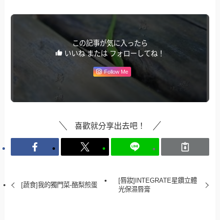
この記事が気に入ったら
いいね または フォローしてね！
Follow Me
喜歡就分享出去吧！
[唇妝]INTEGRATE星鑽立體
[蔬食]我的獨門菜-酪梨煎蛋
光保濕唇膏