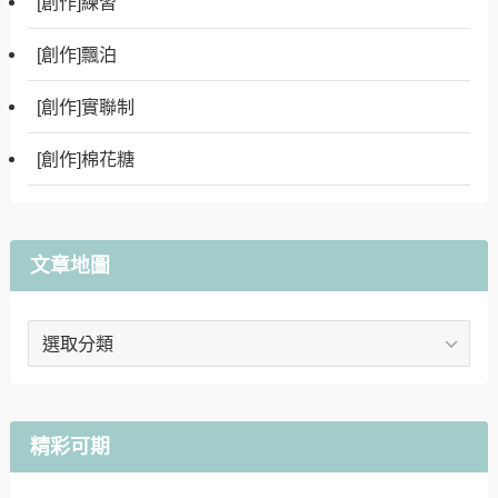
[創作]練習
[創作]飄泊
[創作]實聯制
[創作]棉花糖
文章地圖
文
章
地
圖
精彩可期