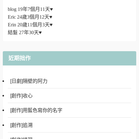
blog 19年7個月11天♥
Eric 24歲3個月12天♥
Erin 20歲11個月3天♥
結髮 27年30天♥
近期拙作
[日劇]隔壁的阿力
[創作]收心
[創作]用藍色寫你的名字
[創作]追溯