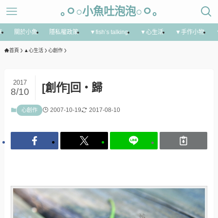
｡ㅇ○小魚吐泡泡○ㅇ｡
享
關於小魚
隱私權政策
▼fish’s talking
▼心生活
▼手作小物
首頁
▲心生活
心創作
2017
[創作]回‧歸
8/10
2007-10-19
2017-08-10
心創作