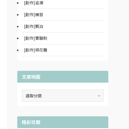
[創作]追溯
[創作]練習
[創作]飄泊
[創作]實聯制
[創作]棉花糖
文章地圖
文
章
地
圖
精彩可期