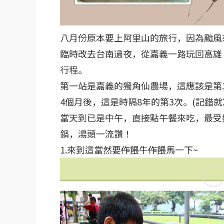
八月份原本要上阿里山的旅行，因為颱風
臨時改去台南過夜，從嘉義一路玩回高雄；
行程。
第一站是嘉義的獨角仙農場，這應該是第
4個月後，這是時隔8年的第3次。(記錯就
當天到已是中午，直接點午餐來吃，最受
鍋，湯頭一流讚！
1.來到這當然要
作
餵牛
作
餵馬一下~