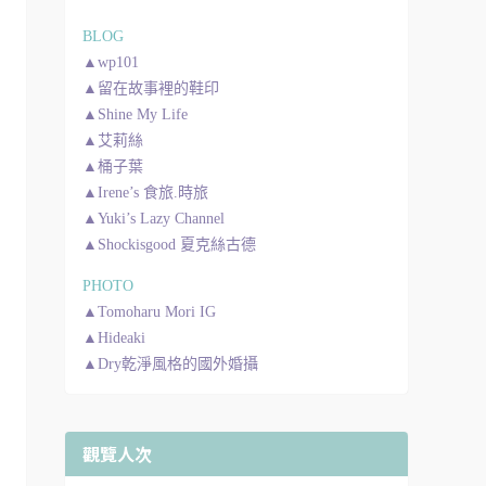
BLOG
▲wp101
▲留在故事裡的鞋印
▲Shine My Life
▲艾莉絲
▲桶子葉
▲Irene’s 食旅.時旅
▲Yuki’s Lazy Channel
▲Shockisgood 夏克絲古德
PHOTO
▲Tomoharu Mori IG
▲Hideaki
▲Dry乾淨風格的國外婚攝
觀覽人次