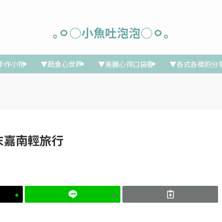
｡ㅇ○小魚吐泡泡○ㅇ｡
手作小物
▼蔬食心世界
▼美麗心得口袋書
▼各式各樣的分
6夏末嘉南輕旅行