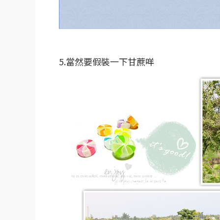
5.當然要假裝一下甘蔗咩