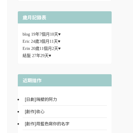
歲月記錄表
blog 19年7個月10天♥
Eric 24歲3個月11天♥
Erin 20歲11個月2天♥
結髮 27年29天♥
近期拙作
[日劇]隔壁的阿力
[創作]收心
[創作]用藍色寫你的名字