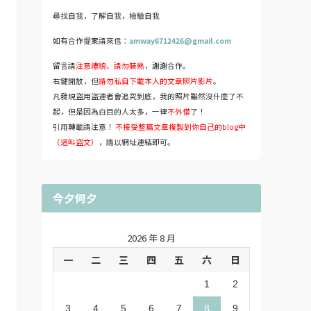
尋找自我，了解自我，檢驗自我
如有合作提案請來信：
amway6712426@gmail.com
留言請
注意禮貌、請勿裝熟
，謝謝合作。
右鍵開放，但
請勿私自下載本人的文章照片影片
。
凡發現盜用盜連者會追究到底，我的照片雖然沒什麼了不
起，但是因為白目的人太多，一律
不外借
了！
引用轉載請注意！
不接受整篇文章複製到你自己的blog中
（這叫盜文）
，請以網址連結即可。
今夕何夕
2026 年 8 月
一
二
三
四
五
六
日
1
2
3
4
5
6
7
8
9