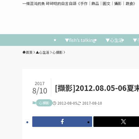
一條混沌的魚 碎碎唸的自言自語《手作│飾品│圖文│攝影│蔬食》
▼fish’s talking
▼心生活
▼
首頁
▲心生活
心擷影
2017
[擷影]2012.08.05-0
8/10
心擷影
2012-08-05
2017-08-10