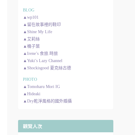
BLOG
▲wp101
▲留在故事裡的鞋印
▲Shine My Life
▲艾莉絲
▲桶子葉
▲Irene’s 食旅.時旅
▲Yuki’s Lazy Channel
▲Shockisgood 夏克絲古德
PHOTO
▲Tomoharu Mori IG
▲Hideaki
▲Dry乾淨風格的國外婚攝
觀覽人次