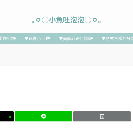
｡ㅇ○小魚吐泡泡○ㅇ｡
手作小物
▼蔬食心世界
▼美麗心得口袋書
▼各式各樣的分