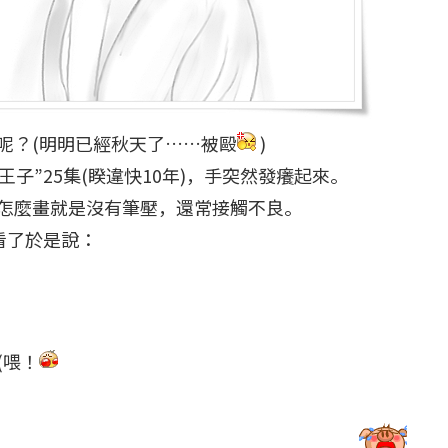
呢？(明明已經秋天了……被毆
)
王子”25集(睽違快10年)，手突然發癢起來。
怎麼畫就是沒有筆壓，還常接觸不良。
看了於是說：
(喂！