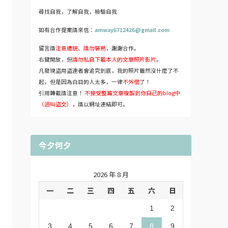
尋找自我，了解自我，檢驗自我
如有合作提案請來信：
amway6712426@gmail.com
留言請
注意禮貌、請勿裝熟
，謝謝合作。
右鍵開放，但
請勿私自下載本人的文章照片影片
。
凡發現盜用盜連者會追究到底，我的照片雖然沒什麼了不
起，但是因為白目的人太多，一律
不外借
了！
引用轉載請注意！
不接受整篇文章複製到你自己的blog中
（這叫盜文）
，請以網址連結即可。
今夕何夕
2026 年 8 月
一
二
三
四
五
六
日
1
2
3
4
5
6
7
8
9