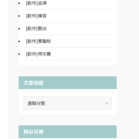
[創作]追溯
[創作]練習
[創作]飄泊
[創作]實聯制
[創作]棉花糖
文章地圖
文
章
地
圖
精彩可期