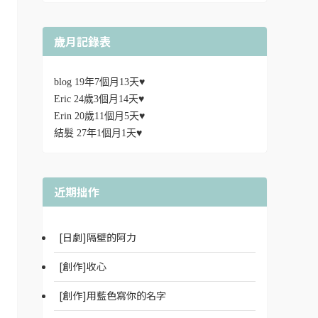
歲月記錄表
blog 19年7個月13天♥
Eric 24歲3個月14天♥
Erin 20歲11個月5天♥
結髮 27年1個月1天♥
近期拙作
[日劇]隔壁的阿力
[創作]收心
[創作]用藍色寫你的名字