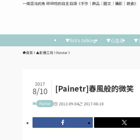
一條混沌的魚 碎碎唸的自言自語《手作│飾品│圖文│攝影│蔬食》
▼fish’s talking
▼心生活
▼
首頁
▲影像工坊
Painter
2017
[Painetr]春風般的微笑
8/10
Painter
2012-09-04
2017-08-10