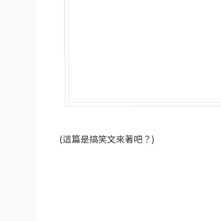
(這篇是搞笑文來著吧？)