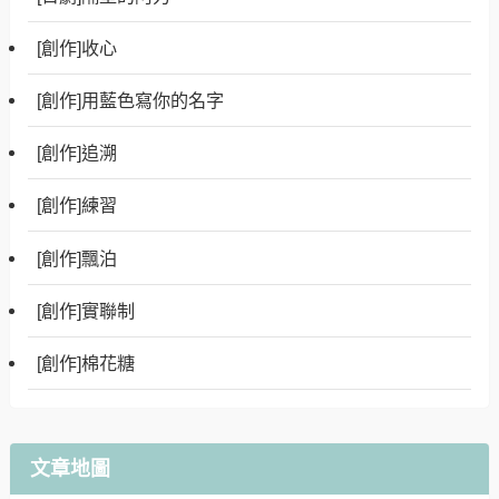
[創作]收心
[創作]用藍色寫你的名字
[創作]追溯
[創作]練習
[創作]飄泊
[創作]實聯制
[創作]棉花糖
文章地圖