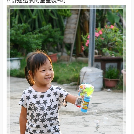
9.舒適透氣的星星裝~呵