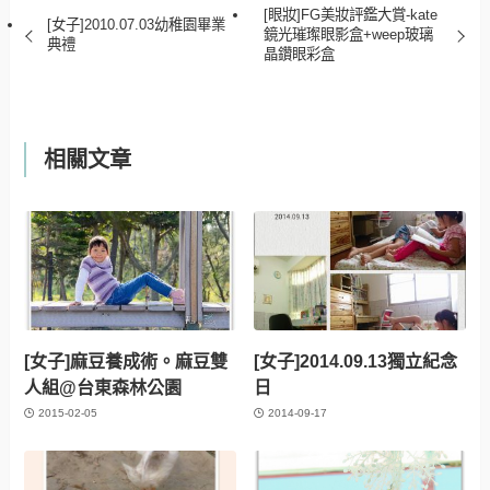
[眼妝]FG美妝評鑑大賞-kate
[女子]2010.07.03幼稚園畢業
鏡光璀璨眼影盒+weep玻璃
典禮
晶鑽眼彩盒
相關文章
[女子]麻豆養成術。麻豆雙
[女子]2014.09.13獨立紀念
人組@台東森林公園
日
2015-02-05
2014-09-17