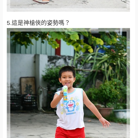
5.這是神槍俠的姿勢嗎？