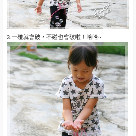
3.一碰就會破，不碰也會破啦！哈哈~