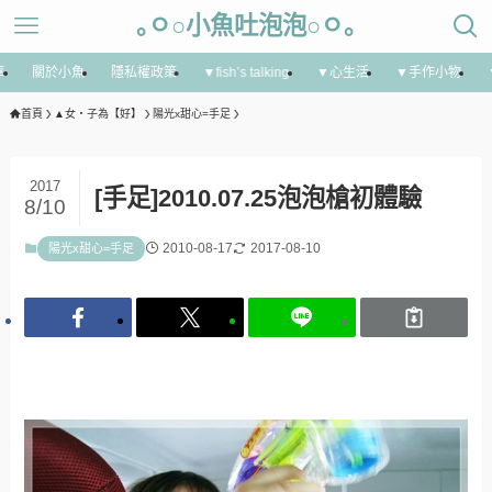
｡ㅇ○小魚吐泡泡○ㅇ｡
享
關於小魚
隱私權政策
▼fish’s talking
▼心生活
▼手作小物
首頁
▲女‧子為【好】
陽光x甜心=手足
2017
[手足]2010.07.25泡泡槍初體驗
8/10
2010-08-17
2017-08-10
陽光x甜心=手足