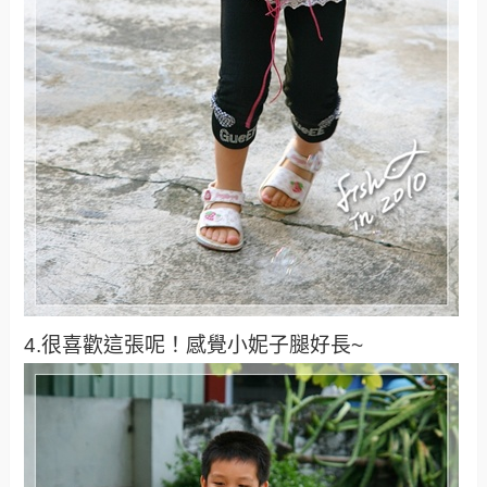
4.很喜歡這張呢！感覺小妮子腿好長~