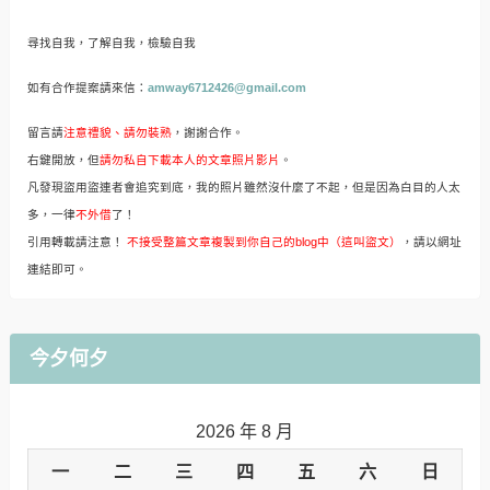
尋找自我，了解自我，檢驗自我
如有合作提案請來信：
amway6712426@gmail.com
留言請
注意禮貌、請勿裝熟
，謝謝合作。
右鍵開放，但
請勿私自下載本人的文章照片影片
。
凡發現盜用盜連者會追究到底，我的照片雖然沒什麼了不起，但是因為白目的人太
多，一律
不外借
了！
引用轉載請注意！
不接受整篇文章複製到你自己的blog中（這叫盜文）
，請以網址
連結即可。
今夕何夕
2026 年 8 月
一
二
三
四
五
六
日