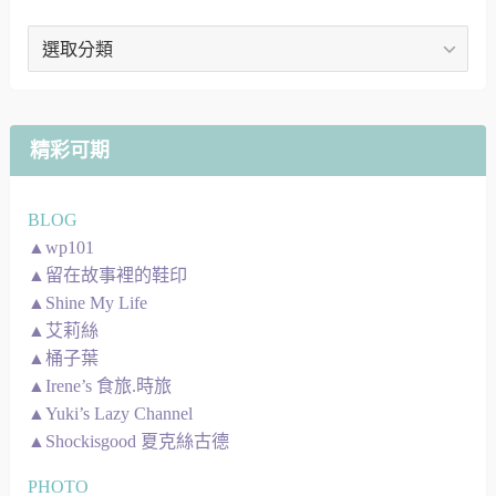
文
章
地
圖
精彩可期
BLOG
▲wp101
▲留在故事裡的鞋印
▲Shine My Life
▲艾莉絲
▲桶子葉
▲Irene’s 食旅.時旅
▲Yuki’s Lazy Channel
▲Shockisgood 夏克絲古德
PHOTO