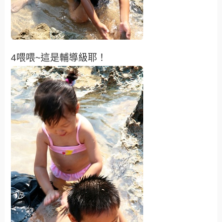
4喂喂~這是輔導級耶！