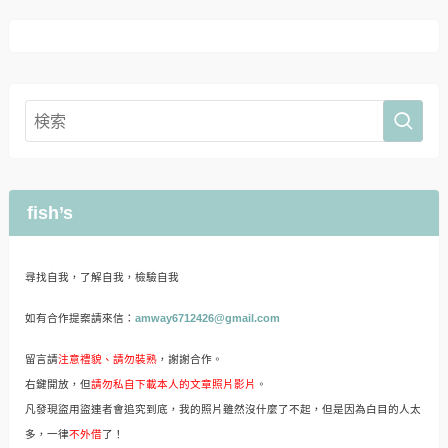
fish’s
尋找自我，了解自我，檢驗自我
如有合作提案請來信：
amway6712426@gmail.com
留言請
注意禮貌、請勿裝熟
，謝謝合作。
右鍵開放，但
請勿私自下載本人的文章照片影片
。
凡發現盜用盜連者會追究到底，我的照片雖然沒什麼了不起，但是因為白目的人太
多，一律
不外借
了！