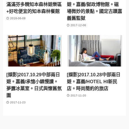
滿滿芬多精知本森林遊樂區
遊。嘉義/獄政博物館。磁
+好吃便宜的知本森林餐館
場微妙的景點。國定古蹟嘉
義舊監獄
2018-06-08
2017-12-06
[擷影]2017.10.29中部兩日
[擷影]2017.10.28中部兩日
遊。嘉義/承憶小鎮慢讀。
遊。嘉義/HOTEL HI新民
夢露冰菓室。日式與懷舊氛
店。時尚簡約的旅店
圍
2017-11-20
2017-11-23