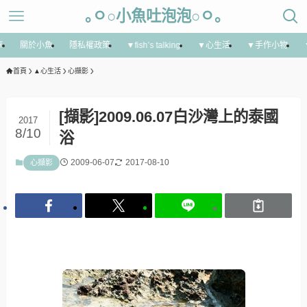
｡ㅇ○小魚吐泡泡○ㅇ｡
享
關於小魚
隱私權政策
▼fish’s talking
▼心生活
▼手作小物
首頁
▲心生活
心擷影
[擷影]2009.06.07白沙灣上的泰國
2017
8/10
浴
2009-06-07
2017-08-10
心擷影