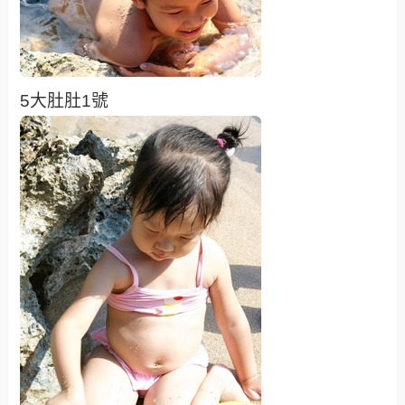
5大肚肚1號