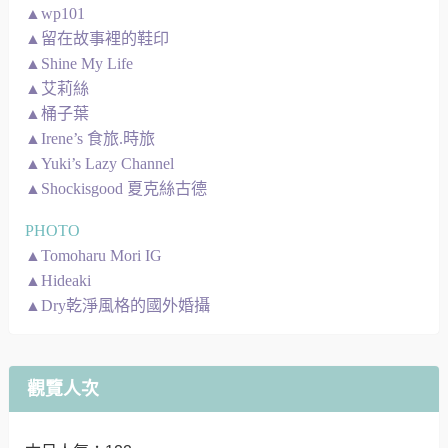
▲wp101
▲留在故事裡的鞋印
▲Shine My Life
▲艾莉絲
▲桶子葉
▲Irene’s 食旅.時旅
▲Yuki’s Lazy Channel
▲Shockisgood 夏克絲古德
PHOTO
▲Tomoharu Mori IG
▲Hideaki
▲Dry乾淨風格的國外婚攝
觀覽人次