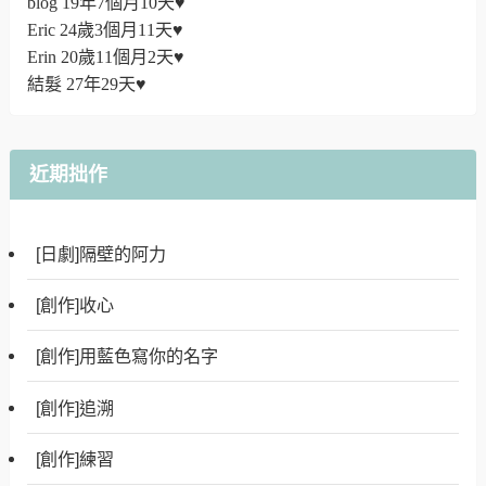
blog 19年7個月10天♥
Eric 24歲3個月11天♥
Erin 20歲11個月2天♥
結髮 27年29天♥
近期拙作
[日劇]隔壁的阿力
[創作]收心
[創作]用藍色寫你的名字
[創作]追溯
[創作]練習