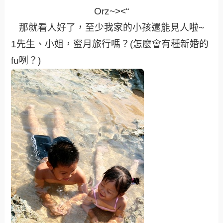
Orz~><“
那就看人好了，至少我家的小孩還能見人啦~
1先生、小姐，蜜月旅行嗎？
(怎麼會有種新婚的
fu咧？)