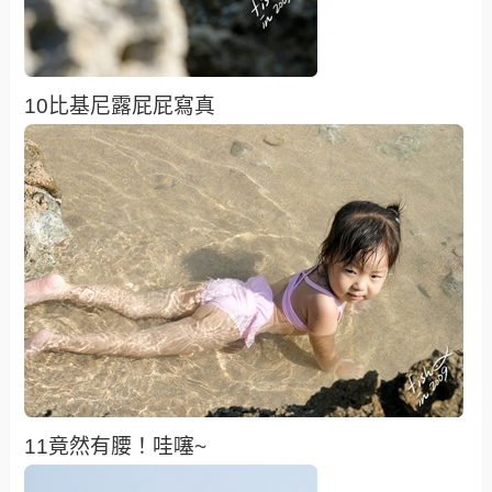
10比基尼露屁屁寫真
11竟然有腰！哇噻~