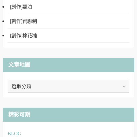
[創作]飄泊
[創作]實聯制
[創作]棉花糖
文章地圖
文
章
地
圖
精彩可期
BLOG