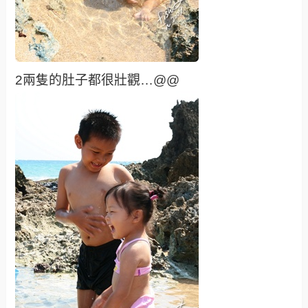
2兩隻的肚子都很壯觀…@@