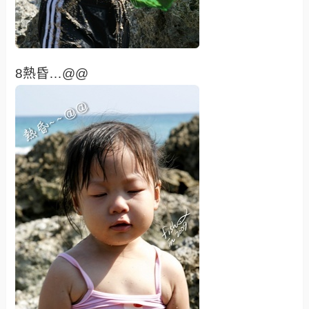
8熱昏…@@