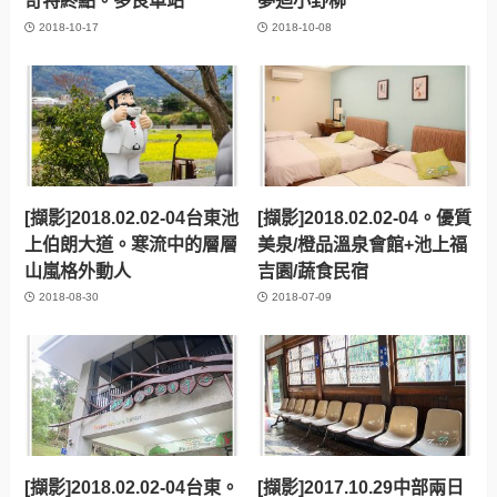
奇特終點。多良車站
夢迴小野柳
2018-10-17
2018-10-08
[擷影]2018.02.02-04台東池
[擷影]2018.02.02-04。優質
上伯朗大道。寒流中的層層
美泉/橙品溫泉會館+池上福
山嵐格外動人
吉園/蔬食民宿
2018-08-30
2018-07-09
[擷影]2018.02.02-04台東。
[擷影]2017.10.29中部兩日