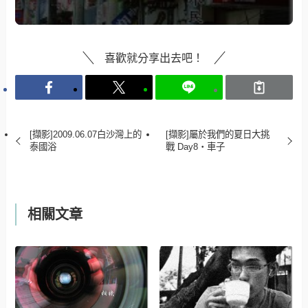
喜歡就分享出去吧！
[擷影]2009.06.07白沙灣上的
[擷影]屬於我們的夏日大挑
泰國浴
戰 Day8‧車子
相關文章