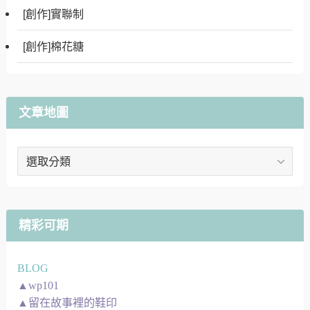
[創作]實聯制
[創作]棉花糖
文章地圖
文
章
地
圖
精彩可期
BLOG
▲wp101
▲留在故事裡的鞋印