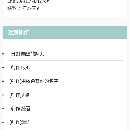
Erin 20歲11個月2天♥
結髮 27年29天♥
近期拙作
[日劇]隔壁的阿力
[創作]收心
[創作]用藍色寫你的名字
[創作]追溯
[創作]練習
[創作]飄泊