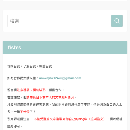
fish’s
尋找自我，了解自我，檢驗自我
如有合作提案請來信：
amway6712426@gmail.com
留言請
注意禮貌、請勿裝熟
，謝謝合作。
右鍵開放，但
請勿私自下載本人的文章照片影片
。
凡發現盜用盜連者會追究到底，我的照片雖然沒什麼了不起，但是因為白目的人太
多，一律
不外借
了！
引用轉載請注意！
不接受整篇文章複製到你自己的blog中（這叫盜文）
，請以網址
連結即可。