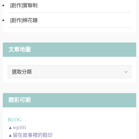
[創作]實聯制
[創作]棉花糖
文章地圖
文
章
地
圖
精彩可期
BLOG
▲wp101
▲留在故事裡的鞋印