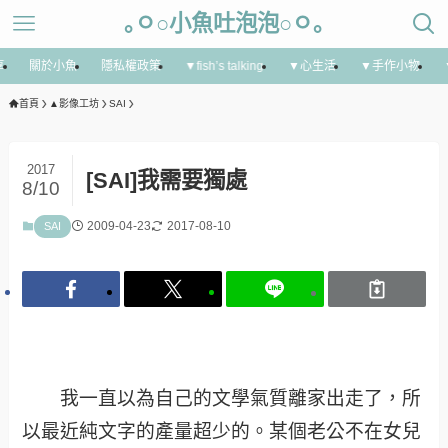
｡ㅇ○小魚吐泡泡○ㅇ｡
享
關於小魚
隱私權政策
▼fish’s talking
▼心生活
▼手作小物
首頁
▲影像工坊
SAI
2017
[SAI]我需要獨處
8/10
2009-04-23
2017-08-10
SAI
我一直以為自己的文學氣質離家出走了，所
以最近純文字的產量超少的。某個老公不在女兒