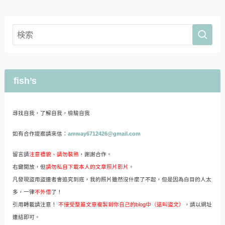
fish’s
尋找自我，了解自我，檢驗自我
如有合作提案請來信：
amway6712426@gmail.com
留言請
注意禮貌、請勿裝熟
，謝謝合作。
右鍵開放，但
請勿私自下載本人的文章照片影片
。
凡發現盜用盜連者會追究到底，我的照片雖然沒什麼了不起，但是因為白目的人太
多，一律
不外借
了！
引用轉載請注意！
不接受整篇文章複製到你自己的blog中（這叫盜文）
，請以網址
連結即可。