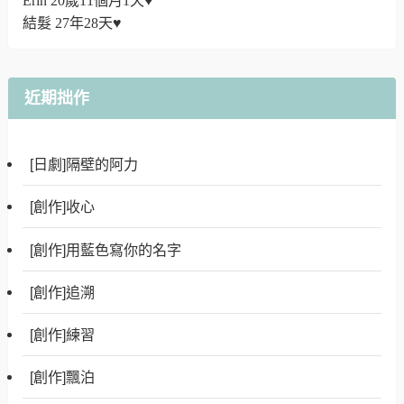
Erin 20歲11個月1天♥
結髮 27年28天♥
近期拙作
[日劇]隔壁的阿力
[創作]收心
[創作]用藍色寫你的名字
[創作]追溯
[創作]練習
[創作]飄泊