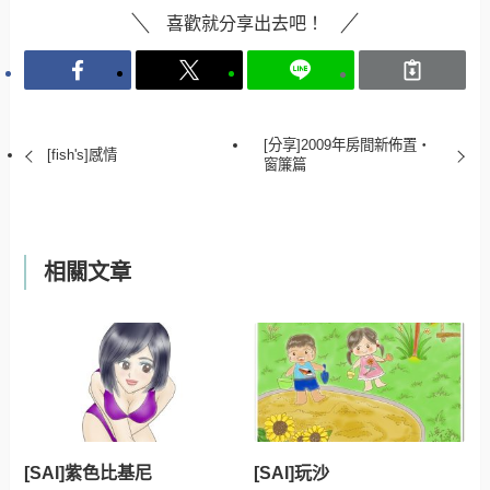
喜歡就分享出去吧！
[分享]2009年房間新佈置‧
[fish's]感情
窗簾篇
相關文章
[SAI]紫色比基尼
[SAI]玩沙