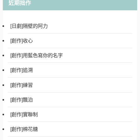
近期拙作
[日劇]隔壁的阿力
[創作]收心
[創作]用藍色寫你的名字
[創作]追溯
[創作]練習
[創作]飄泊
[創作]實聯制
[創作]棉花糖