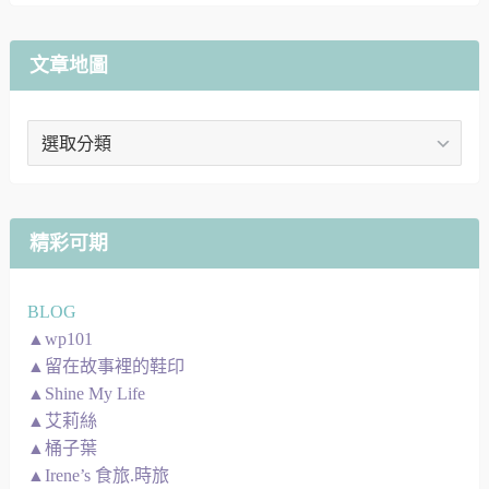
文章地圖
文
章
地
圖
精彩可期
BLOG
▲wp101
▲留在故事裡的鞋印
▲Shine My Life
▲艾莉絲
▲桶子葉
▲Irene’s 食旅.時旅