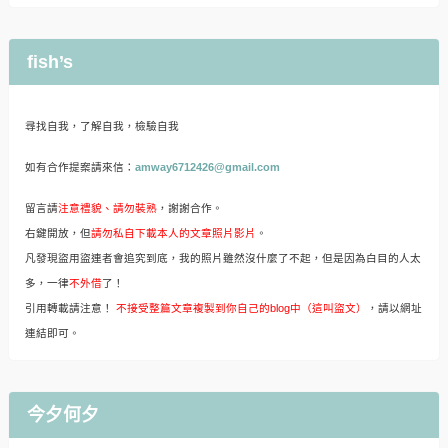
fish’s
尋找自我，了解自我，檢驗自我
如有合作提案請來信：
amway6712426@gmail.com
留言請
注意禮貌、請勿裝熟
，謝謝合作。
右鍵開放，但
請勿私自下載本人的文章照片影片
。
凡發現盜用盜連者會追究到底，我的照片雖然沒什麼了不起，但是因為白目的人太
多，一律
不外借
了！
引用轉載請注意！
不接受整篇文章複製到你自己的blog中（這叫盜文）
，請以網址
連結即可。
今夕何夕