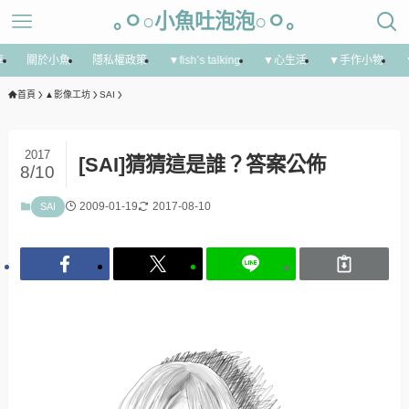
｡ㅇ○小魚吐泡泡○ㅇ｡
享
關於小魚
隱私權政策
▼fish’s talking
▼心生活
▼手作小物
首頁
▲影像工坊
SAI
2017
[SAI]猜猜這是誰？答案公佈
8/10
2009-01-19
2017-08-10
SAI