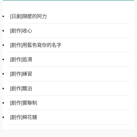
[日劇]隔壁的阿力
[創作]收心
[創作]用藍色寫你的名字
[創作]追溯
[創作]練習
[創作]飄泊
[創作]實聯制
[創作]棉花糖