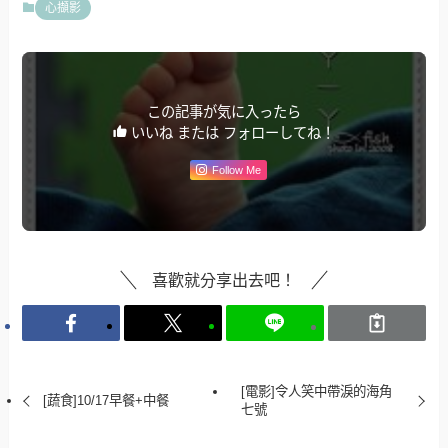
心擷影
この記事が気に入ったら
いいね または フォローしてね！
Follow Me
喜歡就分享出去吧！
[電影]令人笑中帶淚的海角
[蔬食]10/17早餐+中餐
七號