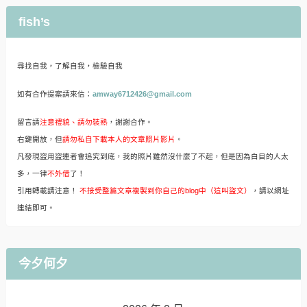
fish’s
尋找自我，了解自我，檢驗自我
如有合作提案請來信：
amway6712426@gmail.com
留言請
注意禮貌、請勿裝熟
，謝謝合作。
右鍵開放，但
請勿私自下載本人的文章照片影片
。
凡發現盜用盜連者會追究到底，我的照片雖然沒什麼了不起，但是因為白目的人太
多，一律
不外借
了！
引用轉載請注意！
不接受整篇文章複製到你自己的blog中（這叫盜文）
，請以網址
連結即可。
今夕何夕