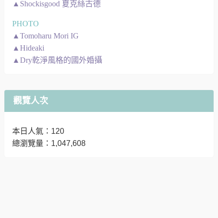
▲Shockisgood 夏克絲古德
PHOTO
▲Tomoharu Mori IG
▲Hideaki
▲Dry乾淨風格的國外婚攝
觀覽人次
本日人氣：120
總瀏覽量：1,047,608