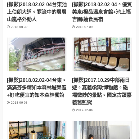
[擷影]2018.02.02-04台東池
[擷影]2018.02.02-04。優質
上伯朗大道。寒流中的層層
美泉/橙品溫泉會館+池上福
山嵐格外動人
吉園/蔬食民宿
2018-08-30
2018-07-09
[擷影]2018.02.02-04台東。
[擷影]2017.10.29中部兩日
滿滿芬多精知本森林遊樂區
遊。嘉義/獄政博物館。磁
+好吃便宜的知本森林餐館
場微妙的景點。國定古蹟嘉
義舊監獄
2018-06-08
2017-12-06