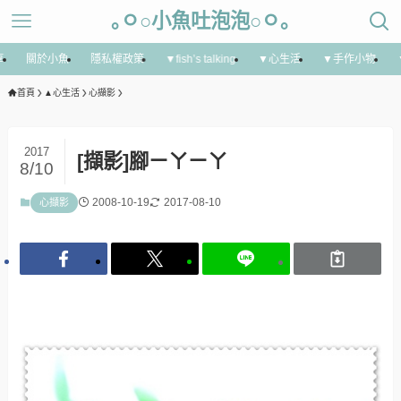
｡ㅇ○小魚吐泡泡○ㅇ｡
享
關於小魚
隱私權政策
▼fish’s talking
▼心生活
▼手作小物
首頁
▲心生活
心擷影
2017
[擷影]腳ㄧㄚㄧㄚ
8/10
2008-10-19
2017-08-10
心擷影