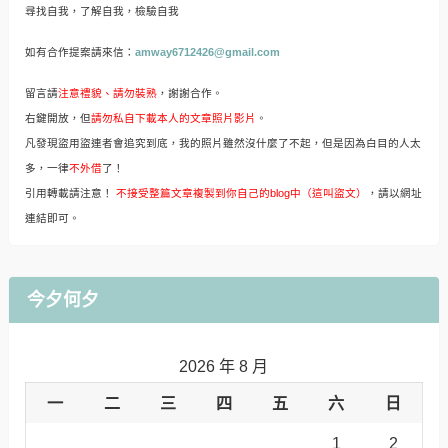
尋找自我，了解自我，檢驗自我
如有合作提案請來信：
amway6712426@gmail.com
留言請
注意禮貌、請勿裝熟
，謝謝合作。
右鍵開放，但
請勿私自下載本人的文章照片影片
。
凡發現盜用盜連者會追究到底，我的照片雖然沒什麼了不起，但是因為白目的人太
多，一律
不外借
了！
引用轉載請注意！
不接受整篇文章複製到你自己的blog中（這叫盜文）
，請以網址
連結即可。
今夕何夕
2026 年 8 月
一
二
三
四
五
六
日
1
2