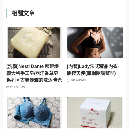
相關文章
[洗顏]Nesti Dante 那是堤
[內著]Lady法式精品內衣-
義大利手工皂/西洋香草皂
闇夜天使(無鋼圈調整型)
系列。古老優雅的洗沐時光
2017-03-15
2017-05-29