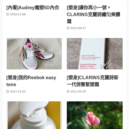
[內著]Audrey魔塑5D內衣
[塑身]讓你再小一號。
CLARINS克蘭詩纖匀美體
2016-11-08
霜
2012-06-27
[塑身]我的Reebok easy
[塑身]CLARINS克蘭詩新
tone
一代俏臀緊塑霜
2011-12-22
2011-02-25