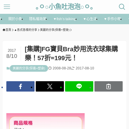
｡ㅇ○小魚吐泡泡○ㅇ｡
享
關於小魚
隱私權政策
▼fish’s talking
▼心生活
▼手作小物
首頁
▲各式各樣的分享
美麗的分享(保養+塑身)
[集購]FG寶貝Bra妙用洗衣球集購
2017
8/10
樂！57折=199元！
2008-08-28
2017-08-10
美麗的分享(保養+塑身)