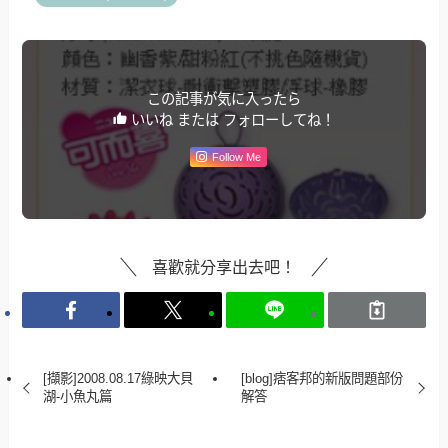
この記事が気に入ったら
いいね または フォローしてね！
Follow Me
喜歡就分享出去吧！
[擷影]2008.08.17綠映大貝
[blog]痞客邦的新版問題部份
湖-小魚丸篇
解答