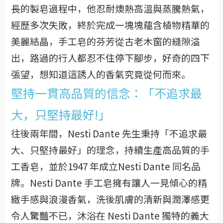
長的製皂過程中，他忍耐燠熱高溫與蒸騰熱氣，
經歷多次失敗，終於完成一塊塊蘊含植物精華的
美麗結晶，手工皂的芬芳從古老木窗的縫隙溢
出，路過的行人都忍不住停下腳步，好奇的四下
張望，想知道這誘人的香氣究竟從何而來。
堅持一貫高品質的信念：「不追求最
大，只堅持最好!」
往後兩年間，Nesti Dante 先生秉持「不追求最
大、只堅持最好」的理念，持續生產高品質的手
工香皂，並於1947 年成立Nesti Dante 同名品
牌。Nesti Dante 手工皂擁有讓人一見傾心的精
緻手感與浪漫香氣，洗後肌膚的清新與潤澤感更
令人驚豔不已，沐浴在 Nesti Dante 獨特的義大