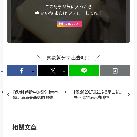
この記事が気に入ったら
いいね または フォローしてね！
Follow Me
喜歡就分享出去吧！
[保養] 傳說中的SK-II青春
[餐廳]2017.02.12描屋三訪。
露。滿滿奢華感的濕敷
去不膩的貓兒咖啡屋
相關文章