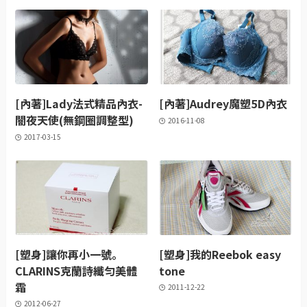
[內著]Lady法式精品內衣-
[內著]Audrey魔塑5D內衣
闇夜天使(無鋼圈調整型)
2016-11-08
2017-03-15
[塑身]讓你再小一號。
[塑身]我的Reebok easy
CLARINS克蘭詩纖匀美體
tone
霜
2011-12-22
2012-06-27