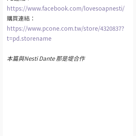
https://www.facebook.com/lovesoapnesti/
購買連結：
https://www.pcone.com.tw/store/4320837?
t=pd.storename
本篇與Nesti Dante 那是堤合作