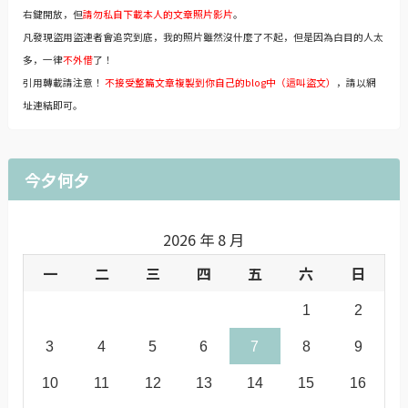
右鍵開放，但
請勿私自下載本人的文章照片影片
。
凡發現盜用盜連者會追究到底，我的照片雖然沒什麼了不起，但是因為白目的人太
多，一律
不外借
了！
引用轉載請注意！
不接受整篇文章複製到你自己的blog中（這叫盜文）
，請以網
址連結即可。
今夕何夕
2026 年 8 月
一
二
三
四
五
六
日
1
2
3
4
5
6
7
8
9
10
11
12
13
14
15
16