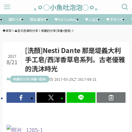
｡ㅇ○小魚吐泡泡○ㅇ｡
享
關於小魚
隱私權政策
▼fish’s talking
▼心生活
▼手作小物
首頁
▲各式各樣的分享
美麗的分享(保養+塑身)
[洗顏]Nesti Dante 那是堤義大利
2017
手工皂/西洋香草皂系列。古老優雅
8/21
的洗沐時光
美麗的分享(保養+塑身)
2017-05-29
2017-08-21