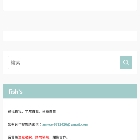
fish’s
尋找自我，了解自我，檢驗自我
如有合作提案請來信：
amway6712426@gmail.com
留言請
注意禮貌、請勿裝熟
，謝謝合作。