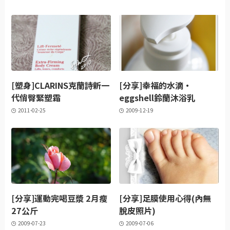
[塑身]CLARINS克蘭詩新一
[分享]幸福的水滴‧
代俏臀緊塑霜
eggshell鈴蘭沐浴乳
2011-02-25
2009-12-19
[分享]運動完喝豆漿 2月瘦
[分享]足膜使用心得(內無
27公斤
脫皮照片)
2009-07-23
2009-07-06