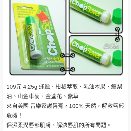
109元 4.25g 蜂蠟、柑橘萃取、乳油木果、鱷梨
油、山金車菊、金盞花、紫草..
來自美國 音樂家護唇膏，100% 天然，解救唇部
危機！
保濕柔潤唇部肌膚、解決唇肌的所有問題。