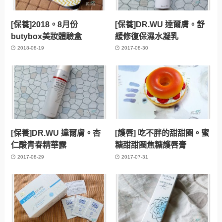
[保養]2018。8月份
[保養]DR.WU 達爾膚。舒
butybox美妝體驗盒
緩修復保濕水凝乳
2018-08-19
2017-08-30
[保養]DR.WU 達爾膚。杏
[護唇] 吃不胖的甜甜圈。蜜
仁酸青春精華露
糖甜甜圈焦糖護唇膏
2017-08-29
2017-07-31