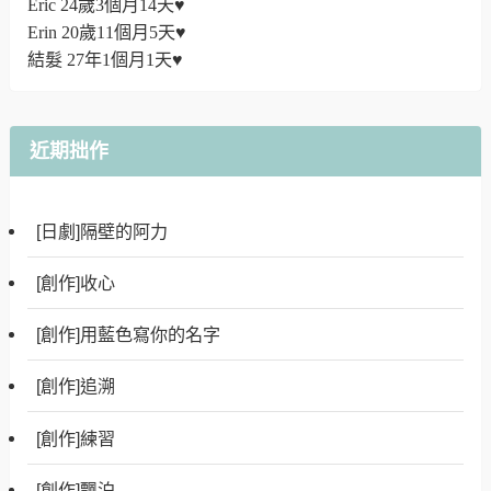
Eric 24歲3個月14天♥
Erin 20歲11個月5天♥
結髮 27年1個月1天♥
近期拙作
[日劇]隔壁的阿力
[創作]收心
[創作]用藍色寫你的名字
[創作]追溯
[創作]練習
[創作]飄泊