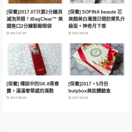
[保養]2017.07只要2分鐘消
[保養] SOFINA beaute 芯
滅泡芙眼！iBagClear™ 美
美顏美白瀅潤日間防禦乳升
國進口2分鐘緊緻眼袋
級版。神奇月下香
2017-07-25
2017-06-23
[保養] 傳說中的SK-II青春
[保養]2017。5月份
露。滿滿奢華感的濕敷
butybox美妝體驗盒
2017-05-26
2017-05-22