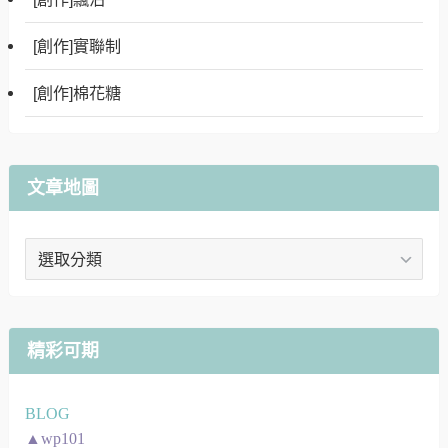
[創作]實聯制
[創作]棉花糖
文章地圖
文
章
地
圖
精彩可期
BLOG
▲wp101