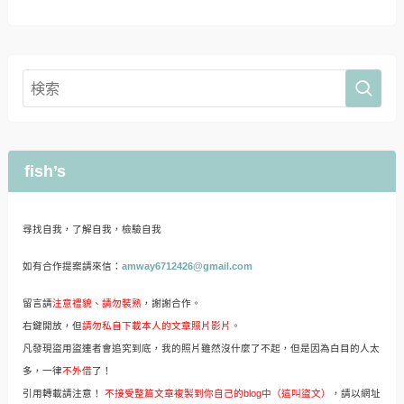
fish’s
尋找自我，了解自我，檢驗自我
如有合作提案請來信：
amway6712426@gmail.com
留言請
注意禮貌、請勿裝熟
，謝謝合作。
右鍵開放，但
請勿私自下載本人的文章照片影片
。
凡發現盜用盜連者會追究到底，我的照片雖然沒什麼了不起，但是因為白目的人太
多，一律
不外借
了！
引用轉載請注意！
不接受整篇文章複製到你自己的blog中（這叫盜文）
，請以網址