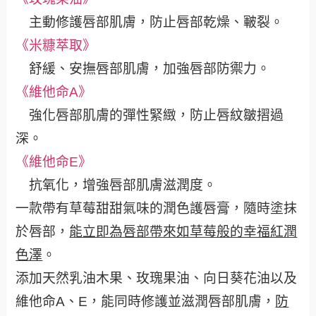
主動修護唇部肌膚，防止唇部乾燥、皸裂。
《米糠萃取》
舒緩、安撫唇部肌膚，加強唇部防禦力。
《維他命A》
強化唇部肌膚的彈性緊緻，防止唇紋皺摺過
深。
《維他命E》
抗氧化，增強唇部肌膚滋潤度。
一款帶有草莓甜甜氣味的潤色護唇膏，隨時塗抹
於唇部，
能立即為唇部帶來如草莓般的幸福紅潤
色澤
。
添加天然乳油木果、玫瑰果油、向日葵花油以及
維他命A、E，能同時修護並滋潤唇部肌膚，
防