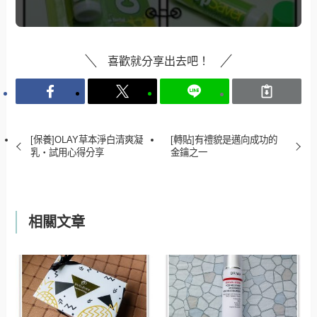
喜歡就分享出去吧！
[保養]OLAY草本淨白清爽凝
[轉貼]有禮貌是邁向成功的
乳‧試用心得分享
金鑰之一
相關文章