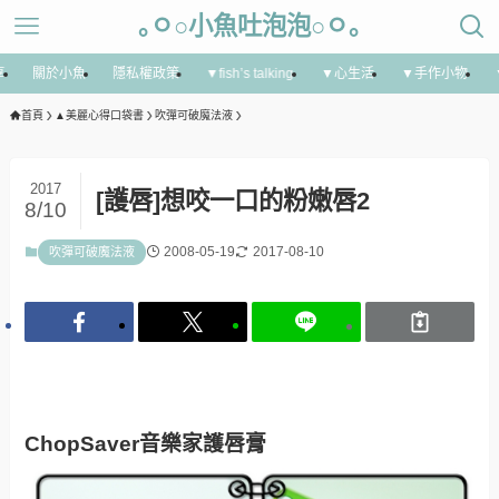
｡ㅇ○小魚吐泡泡○ㅇ｡
享
關於小魚
隱私權政策
▼fish’s talking
▼心生活
▼手作小物
首頁
▲美麗心得口袋書
吹彈可破魔法液
2017
[護唇]想咬一口的粉嫩唇2
8/10
2008-05-19
2017-08-10
吹彈可破魔法液
ChopSaver音樂家護唇膏