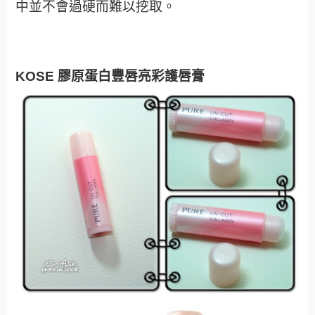
中並不會過硬而難以挖取。
KOSE 膠原蛋白豐唇亮彩護唇膏