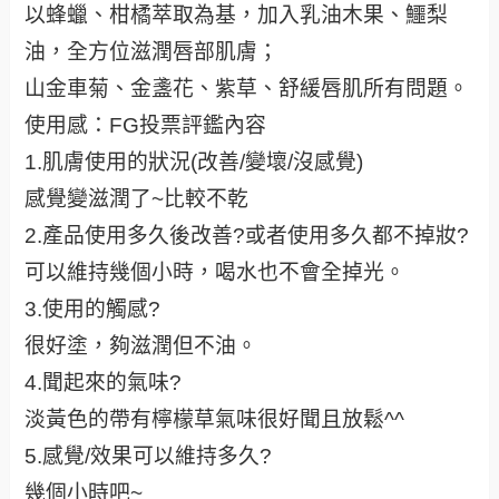
以蜂蠟、柑橘萃取為基，加入乳油木果、鱷梨
油，全方位滋潤唇部肌膚；
山金車菊、金盞花、紫草、舒緩唇肌所有問題。
使用感：FG投票評鑑內容
1.肌膚使用的狀況(改善/變壞/沒感覺)
感覺變滋潤了~比較不乾
2.產品使用多久後改善?或者使用多久都不掉妝?
可以維持幾個小時，喝水也不會全掉光。
3.使用的觸感?
很好塗，夠滋潤但不油。
4.聞起來的氣味?
淡黃色的帶有檸檬草氣味很好聞且放鬆^^
5.感覺/效果可以維持多久?
幾個小時吧~