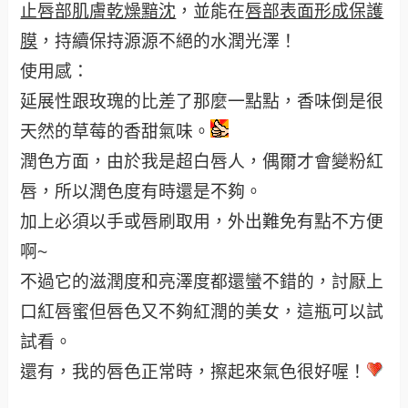
止唇部肌膚乾燥黯沈
，並能在
唇部表面形成保護
膜
，持續保持源源不絕的水潤光澤！
使用感：
延展性跟玫瑰的比差了那麼一點點，香味倒是很
天然的草莓的香甜氣味。
潤色方面，由於我是超白唇人，偶爾才會變粉紅
唇，所以潤色度有時還是不夠。
加上必須以手或唇刷取用，外出難免有點不方便
啊~
不過它的滋潤度和亮澤度都還蠻不錯的，討厭上
口紅唇蜜但唇色又不夠紅潤的美女，這瓶可以試
試看。
還有，我的唇色正常時，擦起來氣色很好喔！