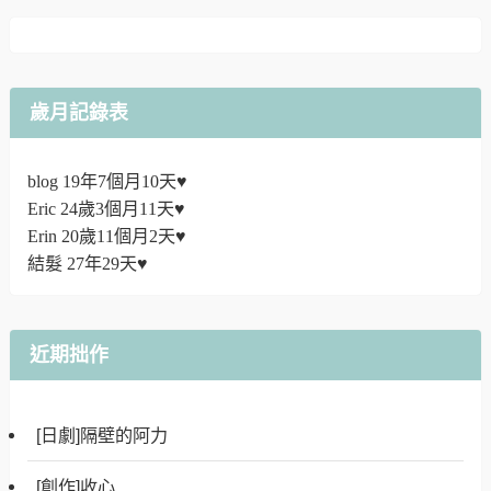
歲月記錄表
blog 19年7個月10天♥
Eric 24歲3個月11天♥
Erin 20歲11個月2天♥
結髮 27年29天♥
近期拙作
[日劇]隔壁的阿力
[創作]收心