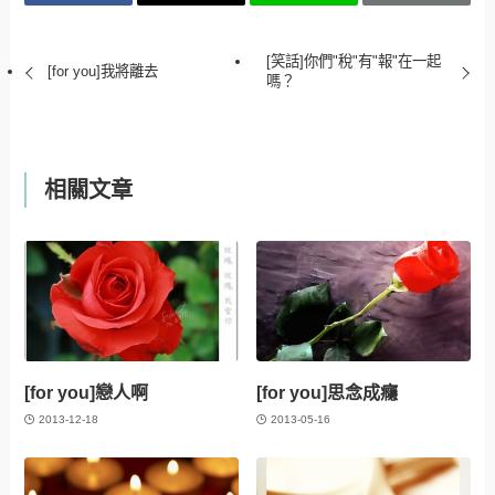
[笑話]你們"稅"有"報"在一起
[for you]我將離去
嗎？
相關文章
[for you]戀人啊
[for you]思念成癮
2013-12-18
2013-05-16