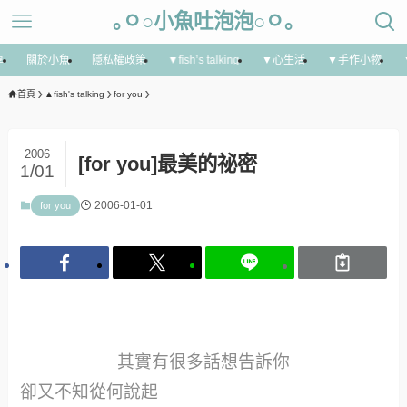
｡ㅇ○小魚吐泡泡○ㅇ｡
享
關於小魚
隱私權政策
▼fish’s talking
▼心生活
▼手作小物
首頁
▲fish's talking
for you
2006
[for you]最美的祕密
1/01
2006-01-01
for you
其實有很多話想告訴你
卻又不知從何說起