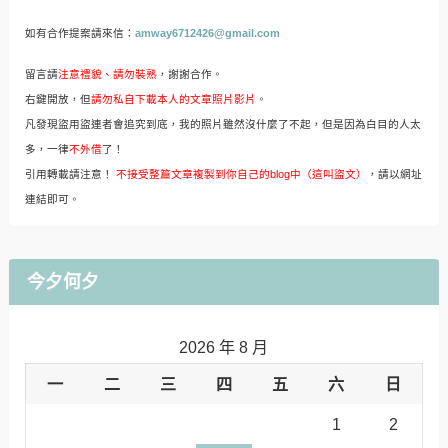
如有合作提案請來信：
amway6712426@gmail.com
留言請
注意禮貌、請勿裝熟
，謝謝合作。
右鍵開放，但
請勿私自下載本人的文章照片影片
。
凡發現盜用盜連者會追究到底，我的照片雖然沒什麼了不起，但是因為白目的人太
多，一律
不外借
了！
引用轉載請注意！
不接受整篇文章複製到你自己的blog中（這叫盜文）
，請以網址
連結即可。
今夕何夕
2026 年 8 月
一
二
三
四
五
六
日
1
2