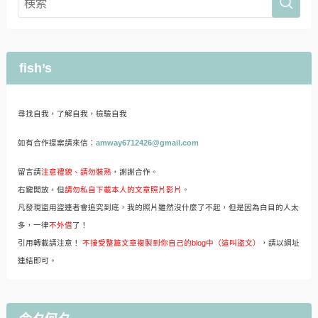
fish’s
尋找自我，了解自我，檢驗自我
如有合作提案請來信：
amway6712426@gmail.com
留言請
注意禮貌、請勿裝熟
，謝謝合作。
右鍵開放，但
請勿私自下載本人的文章照片影片
。
凡發現盜用盜連者會追究到底，我的照片雖然沒什麼了不起，但是因為白目的人太
多，一律
不外借
了！
引用轉載請注意！
不接受整篇文章複製到你自己的blog中（這叫盜文）
，請以網址
連結即可。