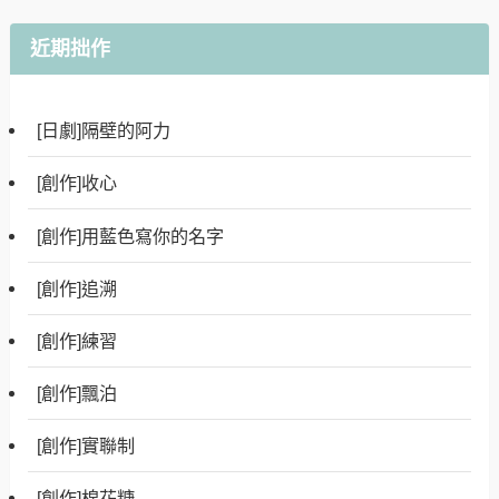
近期拙作
[日劇]隔壁的阿力
[創作]收心
[創作]用藍色寫你的名字
[創作]追溯
[創作]練習
[創作]飄泊
[創作]實聯制
[創作]棉花糖