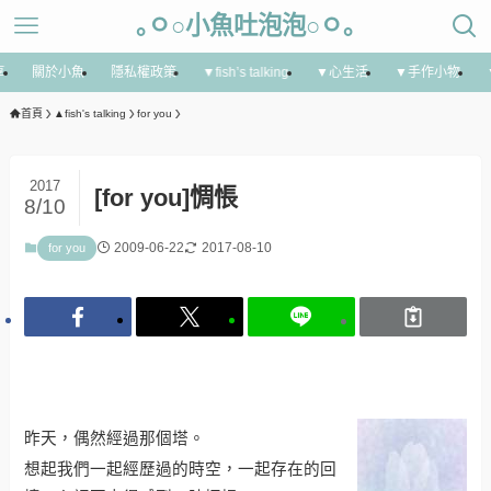
｡ㅇ○小魚吐泡泡○ㅇ｡
享
關於小魚
隱私權政策
▼fish’s talking
▼心生活
▼手作小物
首頁
▲fish's talking
for you
2017
[for you]惆悵
8/10
2009-06-22
2017-08-10
for you
昨
天，偶然經過那個塔。
想起我們一起經歷過的時空，一起存在的回