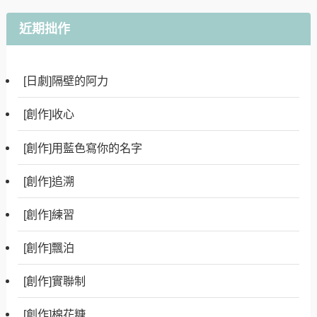
近期拙作
[日劇]隔壁的阿力
[創作]收心
[創作]用藍色寫你的名字
[創作]追溯
[創作]練習
[創作]飄泊
[創作]實聯制
[創作]棉花糖