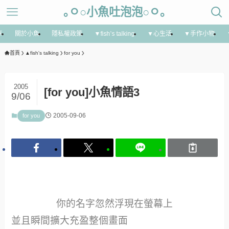
｡ㅇ○小魚吐泡泡○ㅇ｡
享
關於小魚
隱私權政策
▼fish’s talking
▼心生活
▼手作小物
首頁
▲fish's talking
for you
2005
[for you]小魚情語3
9/06
2005-09-06
for you
你的名字忽然浮現在螢幕上
並且瞬間擴大充盈整個畫面