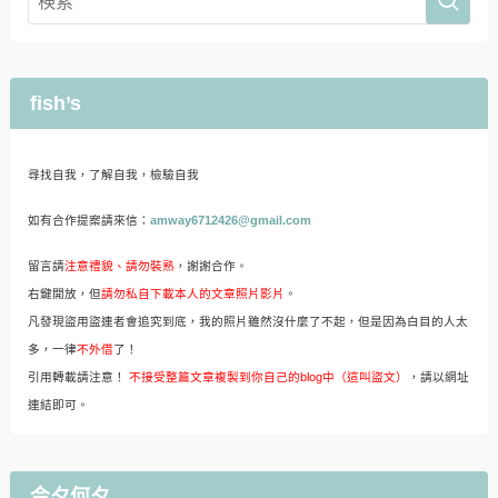
fish’s
尋找自我，了解自我，檢驗自我
如有合作提案請來信：
amway6712426@gmail.com
留言請
注意禮貌、請勿裝熟
，謝謝合作。
右鍵開放，但
請勿私自下載本人的文章照片影片
。
凡發現盜用盜連者會追究到底，我的照片雖然沒什麼了不起，但是因為白目的人太
多，一律
不外借
了！
引用轉載請注意！
不接受整篇文章複製到你自己的blog中（這叫盜文）
，請以網址
連結即可。
今夕何夕