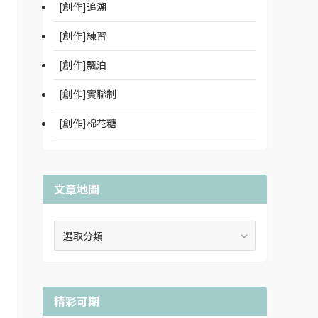
[創作]追溯
[創作]練習
[創作]飄泊
[創作]實聯制
[創作]棉花糖
文章地圖
文
章
地
圖
精彩可期