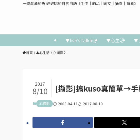
一條混沌的魚 碎碎唸的自言自語《手作│飾品│圖文│攝影│蔬食》
▼fish’s talking
▼心生活
▼
首頁
▲心生活
心擷影
2017
[擷影]搞kuso真簡單→
8/10
心擷影
2008-04-11
2017-08-10