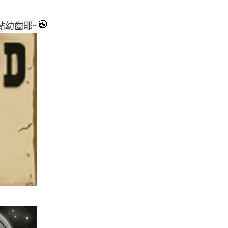
點幼齒耶~