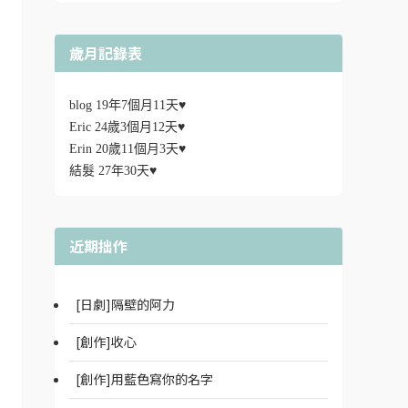
歲月記錄表
blog 19年7個月11天♥
Eric 24歲3個月12天♥
Erin 20歲11個月3天♥
結髮 27年30天♥
近期拙作
[日劇]隔壁的阿力
[創作]收心
[創作]用藍色寫你的名字