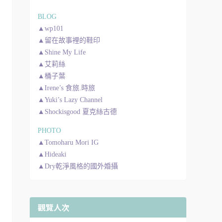
BLOG
▲wp101
▲留在故事裡的鞋印
▲Shine My Life
▲艾莉絲
▲桶子葉
▲Irene’s 食旅.時旅
▲Yuki’s Lazy Channel
▲Shockisgood 夏克絲古德
PHOTO
▲Tomoharu Mori IG
▲Hideaki
▲Dry乾淨風格的國外婚攝
觀覽人次