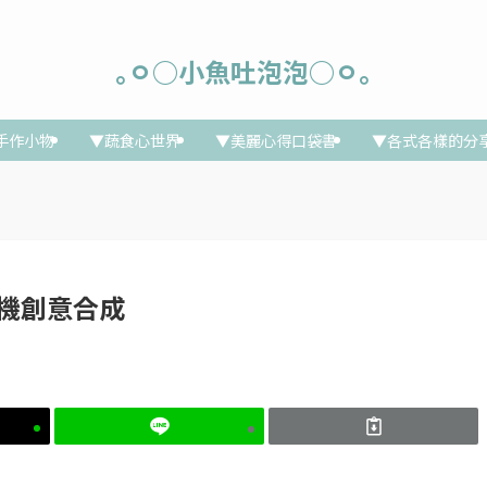
｡ㅇ○小魚吐泡泡○ㅇ｡
手作小物
▼蔬食心世界
▼美麗心得口袋書
▼各式各樣的分
手機創意合成