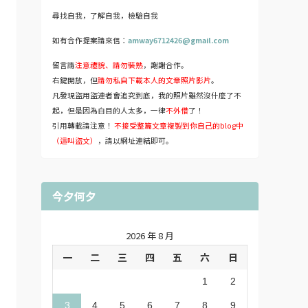
尋找自我，了解自我，檢驗自我
如有合作提案請來信：
amway6712426@gmail.com
留言請
注意禮貌、請勿裝熟
，謝謝合作。
右鍵開放，但
請勿私自下載本人的文章照片影片
。
凡發現盜用盜連者會追究到底，我的照片雖然沒什麼了不
起，但是因為白目的人太多，一律
不外借
了！
引用轉載請注意！
不接受整篇文章複製到你自己的blog中
（這叫盜文）
，請以網址連結即可。
今夕何夕
2026 年 8 月
一
二
三
四
五
六
日
1
2
3
4
5
6
7
8
9