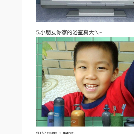
5.小朋友你家的浴室真大ㄟ~
很好玩吧！呵呵~