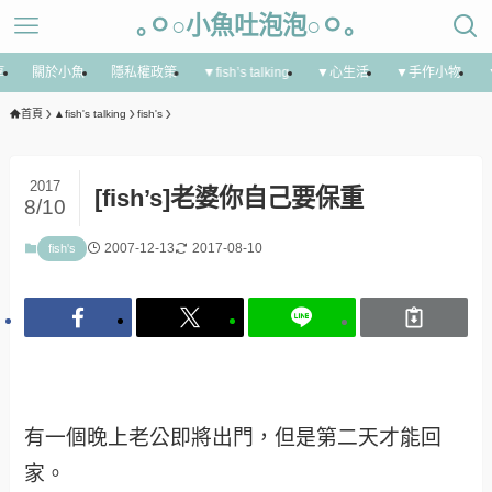
｡ㅇ○小魚吐泡泡○ㅇ｡
享
關於小魚
隱私權政策
▼fish’s talking
▼心生活
▼手作小物
首頁
▲fish's talking
fish's
2017
[fish’s]老婆你自己要保重
8/10
2007-12-13
2017-08-10
fish's
有一個晚上老公即將出門，但是第二天才能回
家。