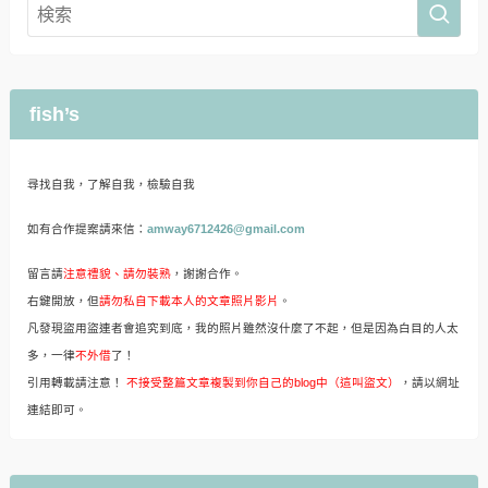
fish’s
尋找自我，了解自我，檢驗自我
如有合作提案請來信：
amway6712426@gmail.com
留言請
注意禮貌、請勿裝熟
，謝謝合作。
右鍵開放，但
請勿私自下載本人的文章照片影片
。
凡發現盜用盜連者會追究到底，我的照片雖然沒什麼了不起，但是因為白目的人太
多，一律
不外借
了！
引用轉載請注意！
不接受整篇文章複製到你自己的blog中（這叫盜文）
，請以網址
連結即可。