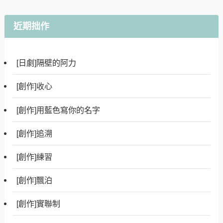
近期拙作
[日劇]隔壁的阿力
[創作]收心
[創作]用藍色寫你的名字
[創作]追溯
[創作]練習
[創作]飄泊
[創作]實聯制