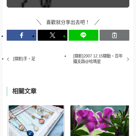
喜歡就分享出去吧！
[擷影]2007.12.15驛動‧百年
[擷影]手‧足
鐵支路@哈瑪星
相關文章