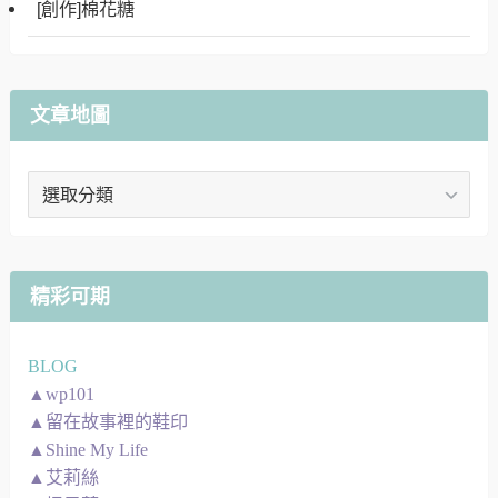
[創作]棉花糖
文章地圖
文
章
地
圖
精彩可期
BLOG
▲wp101
▲留在故事裡的鞋印
▲Shine My Life
▲艾莉絲