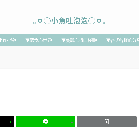
｡ㅇ○小魚吐泡泡○ㅇ｡
手作小物
▼蔬食心世界
▼美麗心得口袋書
▼各式各樣的分