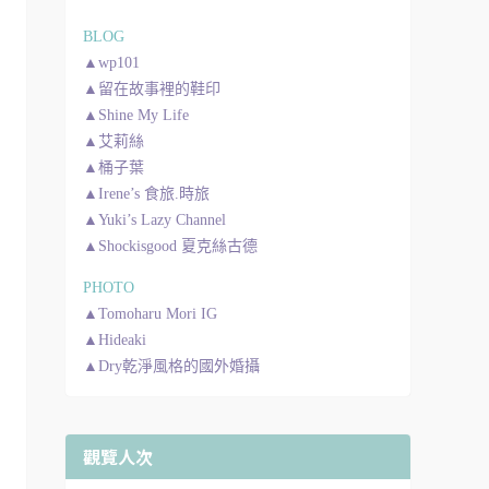
BLOG
▲wp101
▲留在故事裡的鞋印
▲Shine My Life
▲艾莉絲
▲桶子葉
▲Irene’s 食旅.時旅
▲Yuki’s Lazy Channel
▲Shockisgood 夏克絲古德
PHOTO
▲Tomoharu Mori IG
▲Hideaki
▲Dry乾淨風格的國外婚攝
觀覽人次