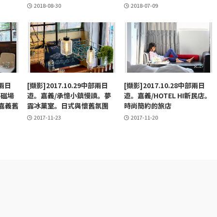
2018-08-30
2018-07-09
部兩日
[擷影]2017.10.29中部兩日
[擷影]2017.10.28中部兩日
。磁場
遊。嘉義/承憶小鎮慢讀。夢
遊。嘉義/HOTEL HI新民店。
嘉義舊
露冰菓室。日式與懷舊氛圍
時尚簡約的旅店
2017-11-23
2017-11-20