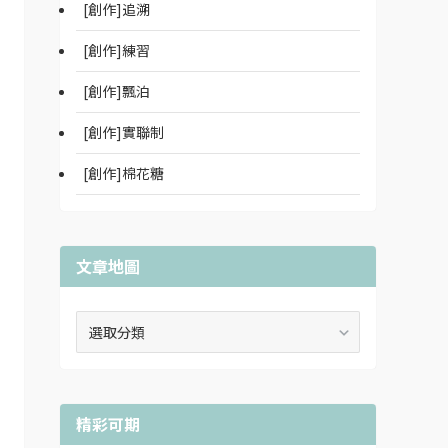
[創作]追溯
[創作]練習
[創作]飄泊
[創作]實聯制
[創作]棉花糖
文章地圖
文
章
地
圖
精彩可期