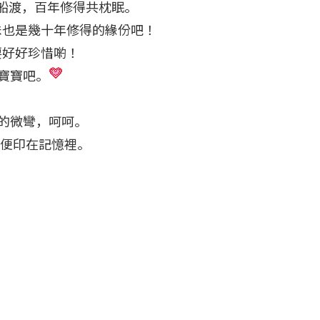
船渡，百年修得共枕眠。
妹也是幾十年修得的緣份吧！
要好好珍惜喲！
寶寶吧。
的微彎，呵呵。
順便印在記憶裡。