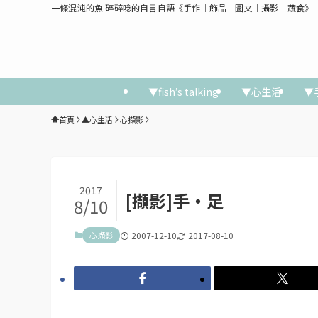
一條混沌的魚 碎碎唸的自言自語《手作│飾品│圖文│攝影│蔬食》
▼fish’s talking
▼心生活
▼
首頁
▲心生活
心擷影
2017
[擷影]手‧足
8/10
心擷影
2007-12-10
2017-08-10