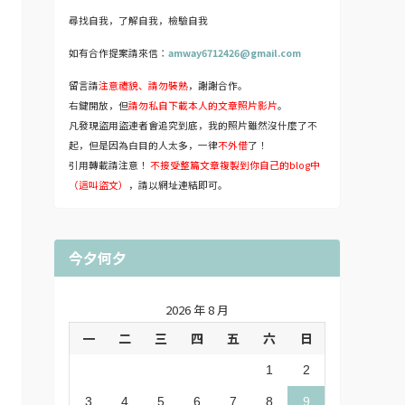
尋找自我，了解自我，檢驗自我
如有合作提案請來信：
amway6712426@gmail.com
留言請
注意禮貌、請勿裝熟
，謝謝合作。
右鍵開放，但
請勿私自下載本人的文章照片影片
。
凡發現盜用盜連者會追究到底，我的照片雖然沒什麼了不
起，但是因為白目的人太多，一律
不外借
了！
引用轉載請注意！
不接受整篇文章複製到你自己的blog中
（這叫盜文）
，請以網址連結即可。
今夕何夕
2026 年 8 月
一
二
三
四
五
六
日
1
2
3
4
5
6
7
8
9