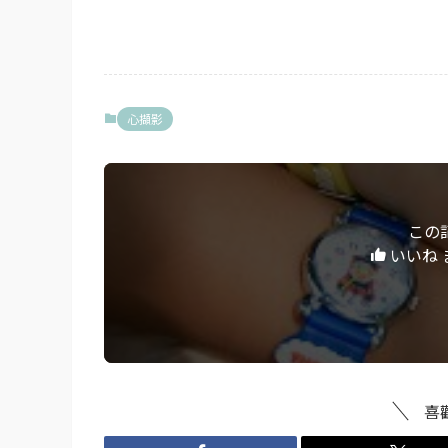
心擷影
この
いいね 
喜