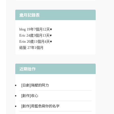
歲月記錄表
blog 19年7個月12天♥
Eric 24歲3個月13天♥
Erin 20歲11個月4天♥
結髮 27年1個月
近期拙作
[日劇]隔壁的阿力
[創作]收心
[創作]用藍色寫你的名字