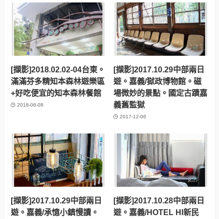
[擷影]2018.02.02-04台東。
[擷影]2017.10.29中部兩日
滿滿芬多精知本森林遊樂區
遊。嘉義/獄政博物館。磁
+好吃便宜的知本森林餐館
場微妙的景點。國定古蹟嘉
義舊監獄
2018-06-08
2017-12-06
[擷影]2017.10.29中部兩日
[擷影]2017.10.28中部兩日
遊。嘉義/承憶小鎮慢讀。
遊。嘉義/HOTEL HI新民