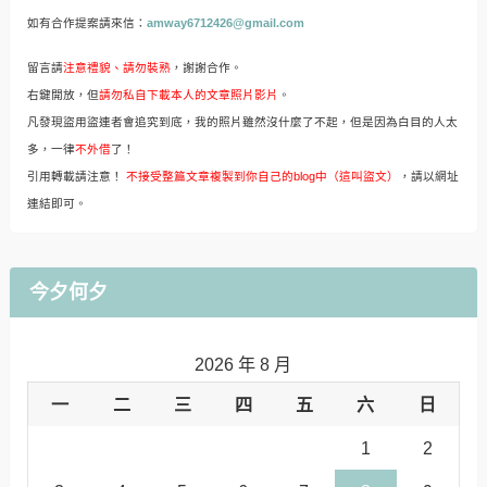
如有合作提案請來信：
amway6712426@gmail.com
留言請
注意禮貌、請勿裝熟
，謝謝合作。
右鍵開放，但
請勿私自下載本人的文章照片影片
。
凡發現盜用盜連者會追究到底，我的照片雖然沒什麼了不起，但是因為白目的人太
多，一律
不外借
了！
引用轉載請注意！
不接受整篇文章複製到你自己的blog中（這叫盜文）
，請以網址
連結即可。
今夕何夕
2026 年 8 月
一
二
三
四
五
六
日
1
2