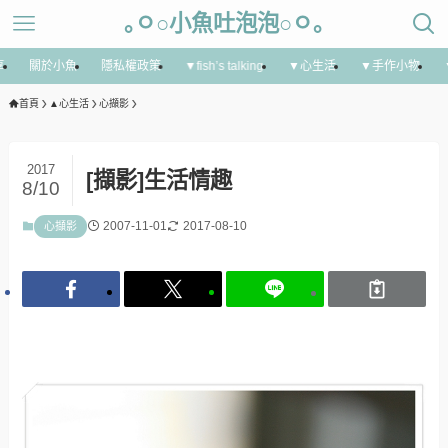
｡ㅇ○小魚吐泡泡○ㅇ｡
享
關於小魚
隱私權政策
▼fish’s talking
▼心生活
▼手作小物
首頁
▲心生活
心擷影
2017
[擷影]生活情趣
8/10
2007-11-01
2017-08-10
心擷影