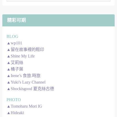
章
地
圖
精彩可期
BLOG
▲wp101
▲留在故事裡的鞋印
▲Shine My Life
▲艾莉絲
▲桶子葉
▲Irene’s 食旅.時旅
▲Yuki’s Lazy Channel
▲Shockisgood 夏克絲古德
PHOTO
▲Tomoharu Mori IG
▲Hideaki