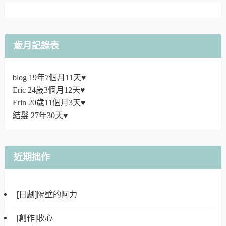
歲月記錄表
blog 19年7個月11天♥
Eric 24歲3個月12天♥
Erin 20歲11個月3天♥
結髮 27年30天♥
近期拙作
[日劇]隔壁的阿力
[創作]收心