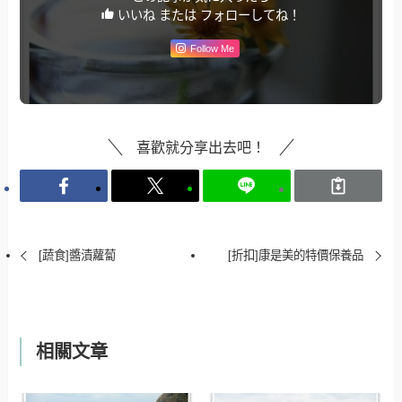
いいね または フォローしてね！
Follow Me
喜歡就分享出去吧！
[蔬食]醬漬蘿蔔
[折扣]康是美的特價保養品
相關文章