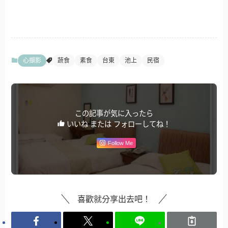
心擷影
蔬食
素食
台東
池上
民宿
この記事が気に入ったら
いいね または フォローしてね！
Follow Me
喜歡就分享出去吧！