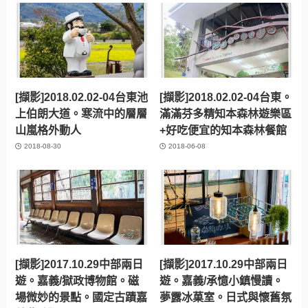
[擷影]2018.02.02-04台東池
[擷影]2018.02.02-04台東。
上伯朗大道。寒流中的層層
滿滿芬多精知本森林遊樂區
山嵐格外動人
+好吃便宜的知本森林餐館
2018-08-30
2018-06-08
[擷影]2017.10.29中部兩日
[擷影]2017.10.29中部兩日
遊。嘉義/獄政博物館。磁
遊。嘉義/承憶小鎮慢讀。
場微妙的景點。國定古蹟嘉
夢露冰菓室。日式與懷舊氛