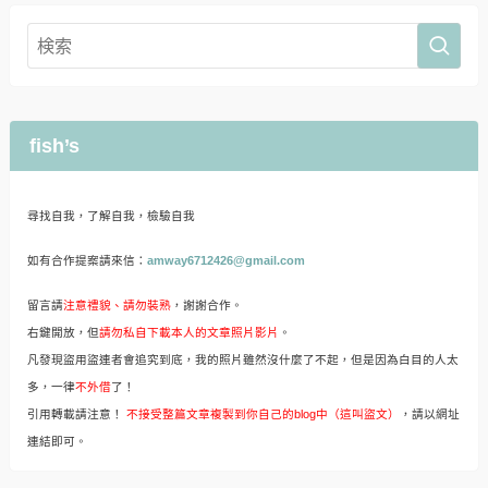
fish’s
尋找自我，了解自我，檢驗自我
如有合作提案請來信：
amway6712426@gmail.com
留言請
注意禮貌、請勿裝熟
，謝謝合作。
右鍵開放，但
請勿私自下載本人的文章照片影片
。
凡發現盜用盜連者會追究到底，我的照片雖然沒什麼了不起，但是因為白目的人太
多，一律
不外借
了！
引用轉載請注意！
不接受整篇文章複製到你自己的blog中（這叫盜文）
，請以網址
連結即可。