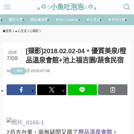
｡ㅇ○小魚吐泡泡○ㅇ｡
享
關於小魚
隱私權政策
▼fish’s talking
▼心生活
▼手作小物
首頁
▲心生活
心擷影
[擷影]2018.02.02-04。優質美泉/橙
2018
7/09
品溫泉會館+池上福吉園/蔬食民宿
2018-07-09
心擷影
2月去台東，亳無疑問又選了
橙品溫泉會館
。