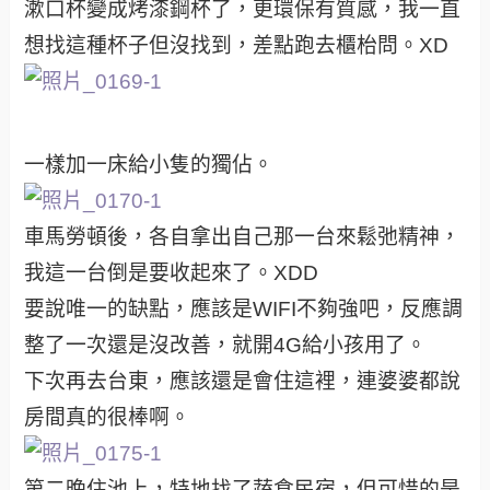
漱口杯變成烤漆鋼杯了，更環保有質感，我一直
想找這種杯子但沒找到，差點跑去櫃枱問。XD
一樣加一床給小隻的獨佔。
車馬勞頓後，各自拿出自己那一台來鬆弛精神，
我這一台倒是要收起來了。XDD
要說唯一的缺點，應該是WIFI不夠強吧，反應調
整了一次還是沒改善，就開4G給小孩用了。
下次再去台東，應該還是會住這裡，連婆婆都說
房間真的很棒啊。
第二晚住池上，特地找了蔬食民宿，但可惜的是