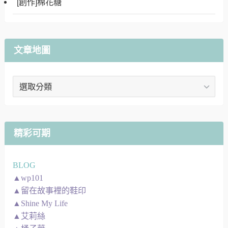
[創作]棉花糖
文章地圖
文
章
地
圖
精彩可期
BLOG
▲wp101
▲留在故事裡的鞋印
▲Shine My Life
▲艾莉絲