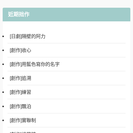
近期拙作
[日劇]隔壁的阿力
[創作]收心
[創作]用藍色寫你的名字
[創作]追溯
[創作]練習
[創作]飄泊
[創作]實聯制