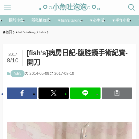
｡ㅇ○小魚吐泡泡○ㅇ｡
享
關於小魚
隱私權政策
▼fish’s talking
▼心生活
▼手作小物
首頁
▲fish's talking
fish's
[fish’s]病房日記-腹腔鏡手術紀實-
2017
8/10
開刀
2014-05-09
2017-08-10
fish's