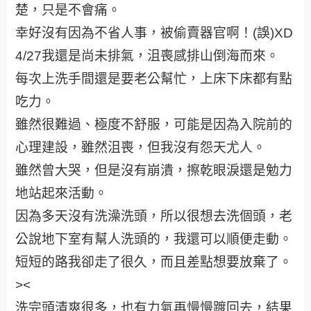
楚，只是不會痛。
幸好沒有因為不省人事，被偷賣器官啊！(誤)XD
4/27我還是尚未排氣，沮喪感排山倒海而來。
每次上洗手間還是要老公幫忙，上床下床都有點
吃力。
雖然很難過、極度不舒服，可能是因為入院前的
心理建設，雖然沮喪，但我沒有怨天尤人。
雖然曾大哭，但是沒有崩潰，擦乾眼淚還是勉力
地站起來活動。
因為多天沒有洗澡洗頭，所以很想去洗個頭，老
公說地下室有幫人洗頭的，我還可以順便走動。
短短的路我卻走了很久，而且差點想要放棄了。
><
洗完頭清爽很多，也有力氣再慢慢踱回去，結果