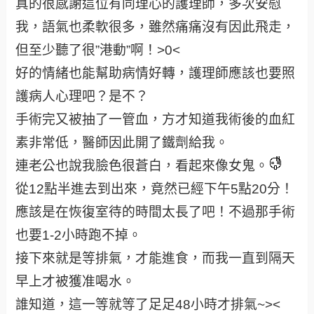
真的很感謝這位有同理心的護理師，多次安慰
我，語氣也柔軟很多，雖然痛痛沒有因此飛走，
但至少聽了很”港動”啊！>0<
好的情緒也能幫助病情好轉，護理師應該也要照
護病人心理吧？是不？
手術完又被抽了一管血，方才知道我術後的血紅
素非常低，醫師因此開了鐵劑給我。
連老公也說我臉色很蒼白，看起來像女鬼。
從12點半進去到出來，竟然已經下午5點20分！
應該是在恢復室待的時間太長了吧！不過那手術
也要1-2小時跑不掉。
接下來就是等排氣，才能進食，而我一直到隔天
早上才被獲准喝水。
誰知道，這一等就等了足足48小時才排氣~><