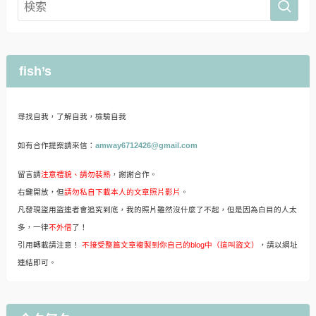
fish’s
尋找自我，了解自我，檢驗自我
如有合作提案請來信：
amway6712426@gmail.com
留言請
注意禮貌、請勿裝熟
，謝謝合作。
右鍵開放，但
請勿私自下載本人的文章照片影片
。
凡發現盜用盜連者會追究到底，我的照片雖然沒什麼了不起，但是因為白目的人太
多，一律
不外借
了！
引用轉載請注意！
不接受整篇文章複製到你自己的blog中（這叫盜文）
，請以網址
連結即可。