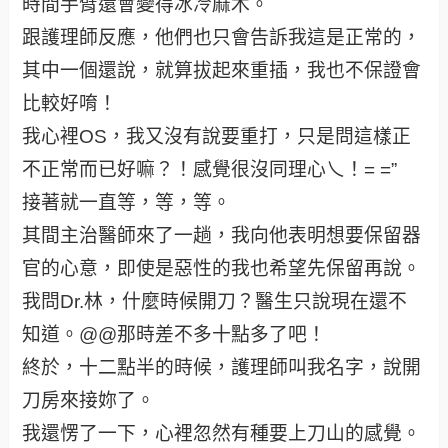
時間手臂還會變得冰冷麻木。
跟護理師反應，他們也只會告訴我這是正常的，
其中一個還說，就算拔起來重插，我也不保證會
比較好唷！
我心裡OS，我又沒有說要重打，只是問這樣正
不正常而已好嘛？！感覺很沒同理心乀！= =”
接著就一直等，等，等。
其間主治醫師來了一趟，我向他表明想要保留器
官的心意，即使是惡性的我也希望先保留再說。
我問Dr.林，什麼時候開刀？醫生只說現在還不
知道。@@那時差不多十點多了吧！
終於，十二點半的時候，護理師叫我名字，說開
刀房來接妳了。
我還愣了一下，心裡忽然有種要上刀山的感覺。