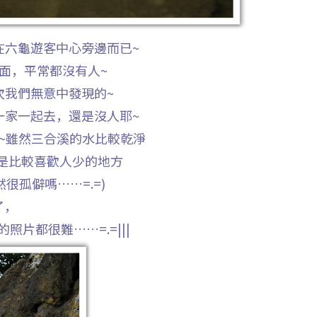
在六龜遊客中心旁邊而已~
面，平常都沒有人~
次我們無意中發現的~
一家一起去，還是沒人耶~
~雖然三合溪的水比較乾淨
是比較喜歡人少的地方
然很孤僻嗎……=.=)
了，
片都很難……=.=|||