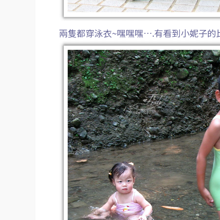
兩隻都穿泳衣~嘿嘿嘿….有看到小妮子的比基