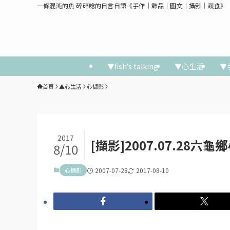
一條混沌的魚 碎碎唸的自言自語《手作│飾品│圖文│攝影│蔬食》
▼fish’s talking
▼心生活
▼
首頁
▲心生活
心擷影
2017
[擷影]2007.07.28六龜
8/10
心擷影
2007-07-28
2017-08-10