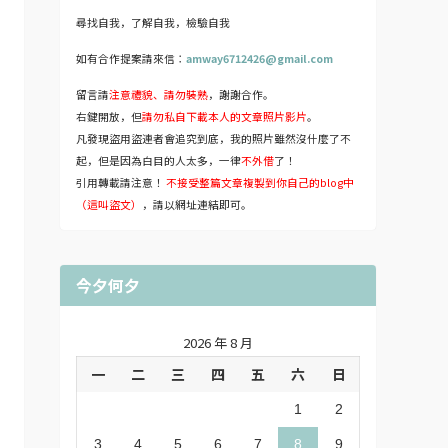
尋找自我，了解自我，檢驗自我
如有合作提案請來信：
amway6712426@gmail.com
留言請
注意禮貌、請勿裝熟
，謝謝合作。
右鍵開放，但
請勿私自下載本人的文章照片影片
。
凡發現盜用盜連者會追究到底，我的照片雖然沒什麼了不
起，但是因為白目的人太多，一律
不外借
了！
引用轉載請注意！
不接受整篇文章複製到你自己的blog中
（這叫盜文）
，請以網址連結即可。
今夕何夕
2026 年 8 月
一
二
三
四
五
六
日
1
2
3
4
5
6
7
8
9