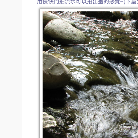
用慢快門拍流水可以拍出畫的感覺~(下篇