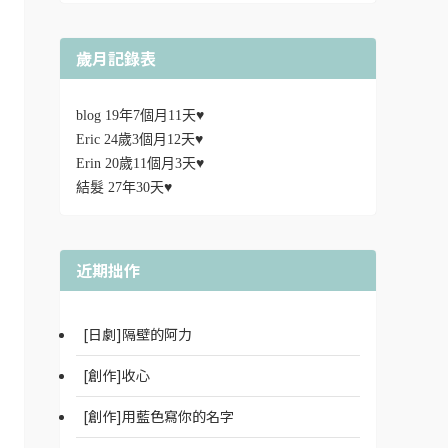
歲月記錄表
blog 19年7個月11天♥
Eric 24歲3個月12天♥
Erin 20歲11個月3天♥
結髮 27年30天♥
近期拙作
[日劇]隔壁的阿力
[創作]收心
[創作]用藍色寫你的名字