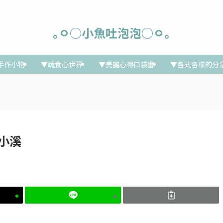
｡ㅇ○小魚吐泡泡○ㅇ｡
手作小物
▼蔬食心世界
▼美麗心得口袋書
▼各式各樣的分
鄉小溪