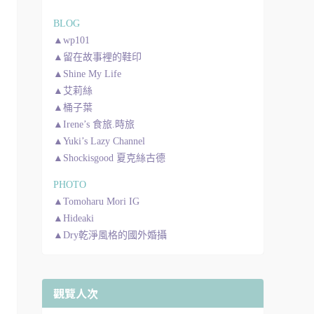
BLOG
▲wp101
▲留在故事裡的鞋印
▲Shine My Life
▲艾莉絲
▲桶子葉
▲Irene’s 食旅.時旅
▲Yuki’s Lazy Channel
▲Shockisgood 夏克絲古德
PHOTO
▲Tomoharu Mori IG
▲Hideaki
▲Dry乾淨風格的國外婚攝
觀覽人次