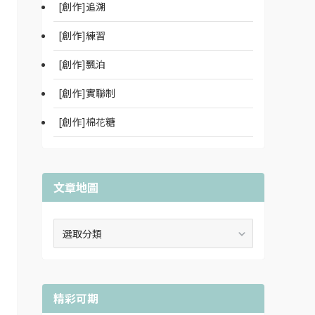
[創作]追溯
[創作]練習
[創作]飄泊
[創作]實聯制
[創作]棉花糖
文章地圖
文
章
地
圖
精彩可期