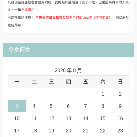
凡發現盜用盜連者會追究到底，我的照片雖然沒什麼了不起，但是因為白目的人太
多，一律
不外借
了！
引用轉載請注意！
不接受整篇文章複製到你自己的blog中（這叫盜文）
，請以網址
連結即可。
今夕何夕
2026 年 8 月
一
二
三
四
五
六
日
1
2
3
4
5
6
7
8
9
10
11
12
13
14
15
16
17
18
19
20
21
22
23