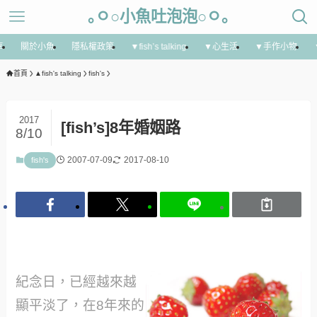
｡ㅇ○小魚吐泡泡○ㅇ｡
享
關於小魚
隱私權政策
▼fish’s talking
▼心生活
▼手作小物
首頁
▲fish's talking
fish's
2017
[fish’s]8年婚姻路
8/10
2007-07-09
2017-08-10
fish's
紀念日，已經越來越
顯平淡了，在8年來的