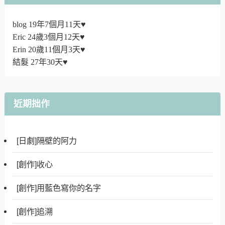
blog 19年7個月11天♥
Eric 24歲3個月12天♥
Erin 20歲11個月3天♥
結髮 27年30天♥
近期拙作
[日劇]隔壁的阿力
[創作]收心
[創作]用藍色寫你的名字
[創作]追溯