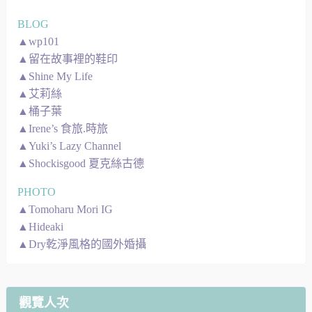
BLOG
▲wp101
▲留在故事裡的鞋印
▲Shine My Life
▲艾莉絲
▲桶子葉
▲Irene’s 食旅.時旅
▲Yuki’s Lazy Channel
▲Shockisgood 夏克絲古德
PHOTO
▲Tomoharu Mori IG
▲Hideaki
▲Dry乾淨風格的國外婚攝
觀覽人次