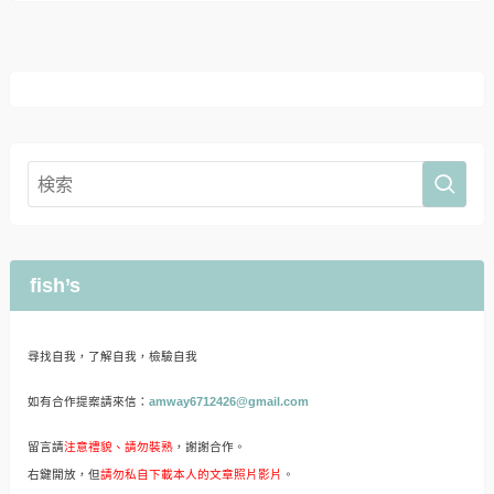
fish’s
尋找自我，了解自我，檢驗自我
如有合作提案請來信：
amway6712426@gmail.com
留言請
注意禮貌、請勿裝熟
，謝謝合作。
右鍵開放，但
請勿私自下載本人的文章照片影片
。