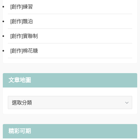
[創作]練習
[創作]飄泊
[創作]實聯制
[創作]棉花糖
文章地圖
文
章
地
圖
精彩可期