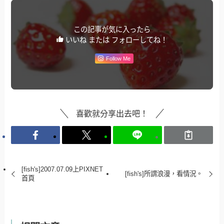
この記事が気に入ったら
いいね または フォローしてね！
Follow Me
喜歡就分享出去吧！
[fish's]2007.07.09上PIXNET
[fish's]所謂浪漫，看情況。
首頁