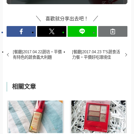
喜歡就分享出去吧！
[餐廳]2017.04.22蔬坊。平價
[餐廳]2017.04.23 T'S蔬食活
有特色的蔬食義大利麵
力餐。平價好吃環境佳
相關文章