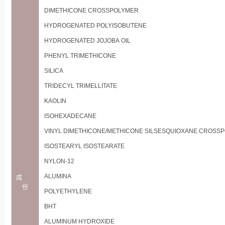
DIMETHICONE CROSSPOLYMER
HYDROGENATED POLYISOBUTENE
HYDROGENATED JOJOBA OIL
PHENYL TRIMETHICONE
SILICA
TRIDECYL TRIMELLITATE
KAOLIN
ISOHEXADECANE
VINYL DIMETHICONE/METHICONE SILSESQUIOXANE CROSS
ISOSTEARYL ISOSTEARATE
NYLON-12
ALUMINA
成
份
POLYETHYLENE
BHT
ALUMINUM HYDROXIDE