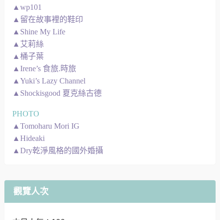
▲wp101
▲留在故事裡的鞋印
▲Shine My Life
▲艾莉絲
▲桶子葉
▲Irene’s 食旅.時旅
▲Yuki’s Lazy Channel
▲Shockisgood 夏克絲古德
PHOTO
▲Tomoharu Mori IG
▲Hideaki
▲Dry乾淨風格的國外婚攝
觀覽人次