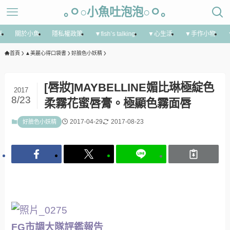
｡ㅇ○小魚吐泡泡○ㅇ｡
享
關於小魚
隱私權政策
▼fish’s talking
▼心生活
▼手作小物
首頁
▲美麗心得口袋書
好臉色小妖精
[唇妝]MAYBELLINE媚比琳極綻色
2017
8/23
柔霧花蜜唇膏。極顯色霧面唇
2017-04-29
2017-08-23
好臉色小妖精
FG市調大隊評鑑報告