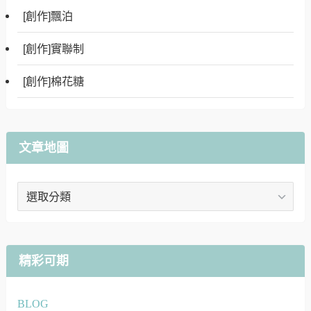
[創作]飄泊
[創作]實聯制
[創作]棉花糖
文章地圖
文
章
地
圖
精彩可期
BLOG