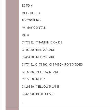
ECTOIN
MEL / HONEY
TOCOPHEROL
[+/- MAY CONTAIN
MICA
CI 77891 / TITANIUM DIOXIDE
CI 45380 / RED 22 LAKE
CI 45410 / RED 28 LAKE
CI 77491, CI 77492, CI 77499 / IRON OXIDES
CI 15985 / YELLOW 6 LAKE
CI 15850 / RED 7
CI 19140 / YELLOW 5 LAKE
CI 42090 / BLUE 1 LAKE
]