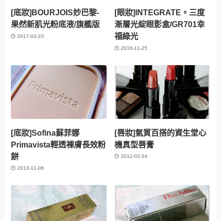
[底妝]BOURJOIS妙巴黎-
[眼妝]INTEGRATE。三度
果然新肌光粉底液/旗艦版
漸層光綻眼影盒/GR701幸
福綠光
2017-03-23
2016-11-25
[底妝]Sofina蘇菲娜
[唇妝]氣質百搭的資生堂心
Primavista輕透裸膚長效粉
機真型唇膏
餅
2012-02-24
2013-11-06