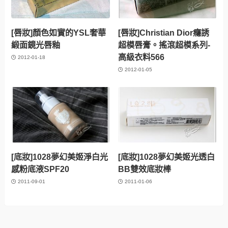
[唇妝]顏色如實的YSL奢華
[唇妝]Christian Dior癮誘
緞面鏡光唇釉
超模唇膏。搖滾超模系列-
高級衣料566
2012-01-18
2012-01-05
[底妝]1028夢幻美姬淨白光
[底妝]1028夢幻美姬光透白
感粉底液SPF20
BB雙效底妝棒
2011-09-01
2011-01-06