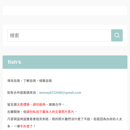
fish’s
尋找自我，了解自我，檢驗自我
如有合作提案請來信：
amway6712426@gmail.com
留言請
注意禮貌、請勿裝熟
，謝謝合作。
右鍵開放，但
請勿私自下載本人的文章照片影片
。
凡發現盜用盜連者會追究到底，我的照片雖然沒什麼了不起，但是因為白目的人太
多，一律
不外借
了！