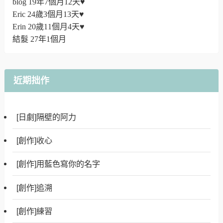
blog 19年7個月12天♥
Eric 24歲3個月13天♥
Erin 20歲11個月4天♥
結髮 27年1個月
近期拙作
[日劇]隔壁的阿力
[創作]收心
[創作]用藍色寫你的名字
[創作]追溯
[創作]練習