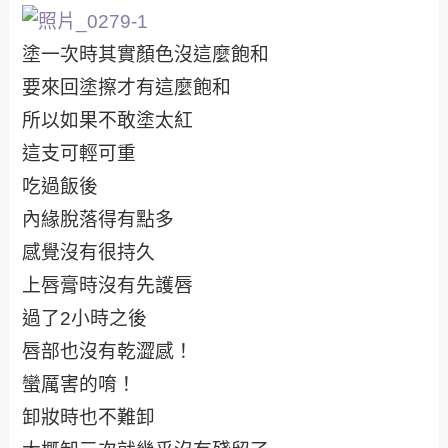
塗一次時其實顏色沒這麼飽和
要來回塗擦才有這麼飽和
所以如果不敢塗太紅
這支可輕可重
吃過飯後
內緣脫落得有點多
感覺沒有很持久
上唇膏時沒有先護唇
過了2小時之後
唇部也沒有乾澀感！
蠻厲害的唷！
卸妝時也不難卸