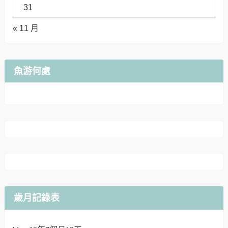
31
« 11 月
魚游何處
歲月記錄表