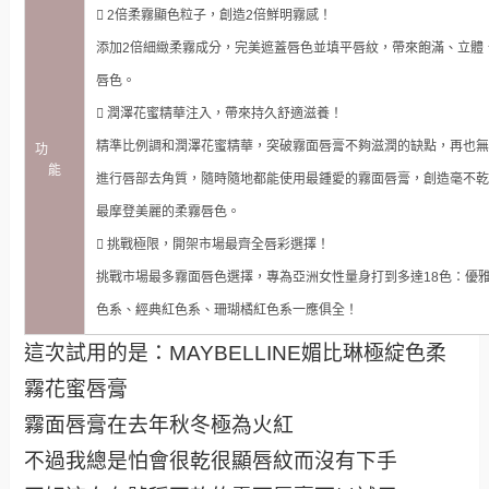
 2倍柔霧顯色粒子，創造2倍鮮明霧感！
添加2倍細緻柔霧成分，完美遮蓋唇色並填平唇紋，帶來飽滿、立體
唇色。
 潤澤花蜜精華注入，帶來持久舒適滋養！
精準比例調和潤澤花蜜精華，突破霧面唇膏不夠滋潤的缺點，再也無
功
能
進行唇部去角質，隨時隨地都能使用最鍾愛的霧面唇膏，創造毫不乾
最摩登美麗的柔霧唇色。
 挑戰極限，開架市場最齊全唇彩選擇！
挑戰市場最多霧面唇色選擇，專為亞洲女性量身打到多達18色：優
色系、經典紅色系、珊瑚橘紅色系一應俱全！
這次試用的是：MAYBELLINE媚比琳極綻色柔
霧花蜜唇膏
霧面唇膏在去年秋冬極為火紅
不過我總是怕會很乾很顯唇紋而沒有下手