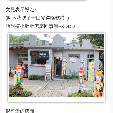
女兒表示好吃~
(阿木我吃了一口覺得略乾啦~)
話說這小肚肚怎麼回事啊~XDDD
很可愛的店面