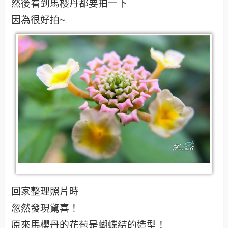
然後看到馬櫻丹都要拍一下
因為很好拍~
回家整理照片時
忽然發現驚喜！
原來馬櫻丹的花苞是蝴蝶結的造型！