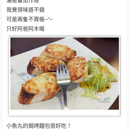
湯是蕃茄作底
我覺得味道不錯
可是兩隻不買帳~”~
只好阿爸阿木喝
小魚丸的焗烤麵包很好吃！