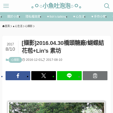
｡ㅇ○小魚吐泡泡○ㅇ｡
享
關於小魚
隱私權政策
▼fish’s talking
▼心生活
▼手作小物
首頁
▲心生活
心擷影
[擷影]2016.04.30橋頭糖廠/蝴蝶結
2017
8/10
花苞+Lin’s 素坊
2016-12-01
2017-08-10
心擷影