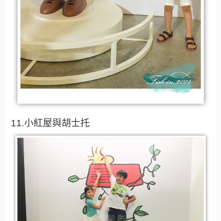
11.小紅屋與胡士托