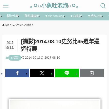
｡ㅇ○小魚吐泡泡○ㅇ｡
享
關於小魚
隱私權政策
▼fish’s talking
▼心生活
▼手作小物
首頁
▲心生活
心擷影
[擷影]2014.08.10史努比65週年巡
2017
8/10
迴特展
2014-10-16
2017-08-10
心擷影