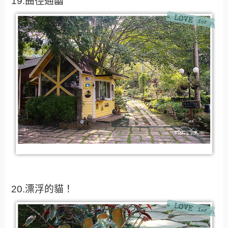
19.曲徑通幽
20.漂浮的貓！