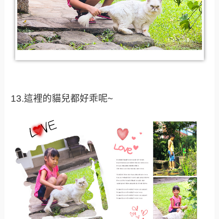
13.這裡的貓兒都好乖呢~