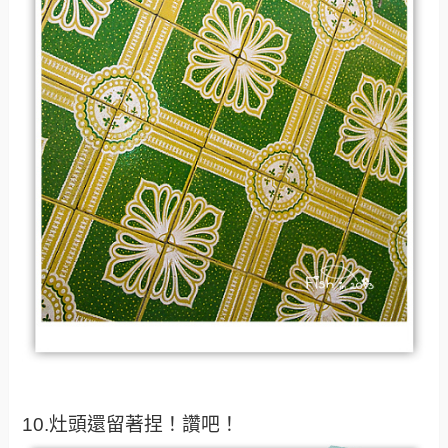
10.灶頭還留著捏！讚吧！