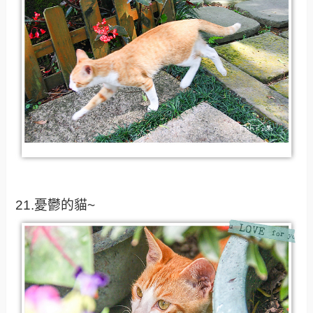
21.憂鬱的貓~