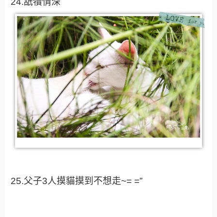
24.舐犢情深
25.父子3人摸貓摸到不想走~= =”