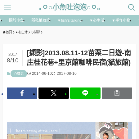
｡ㅇ○小魚吐泡泡○ㅇ｡
享
關於小魚
隱私權政策
▼fish’s talking
▼心生活
▼手作小物
首頁
▲心生活
心擷影
[擷影]2013.08.11-12苗栗二日遊-南
2017
8/10
庄桂花巷+里京館咖啡民宿(貓旅館)
2014-06-10
2017-08-10
心擷影