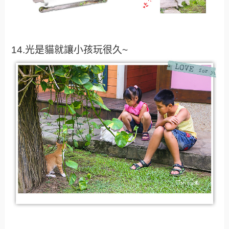
14.光是貓就讓小孩玩很久~