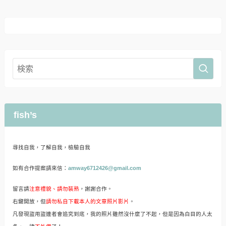
fish’s
尋找自我，了解自我，檢驗自我
如有合作提案請來信：
amway6712426@gmail.com
留言請
注意禮貌、請勿裝熟
，謝謝合作。
右鍵開放，但
請勿私自下載本人的文章照片影片
。
凡發現盜用盜連者會追究到底，我的照片雖然沒什麼了不起，但是因為白目的人太