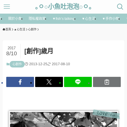
｡ㅇ○小魚吐泡泡○ㅇ｡
享
關於小魚
隱私權政策
▼fish’s talking
▼心生活
▼手作小物
首頁
▲心生活
心創作
2017
[創作]歲月
8/10
2013-12-25
2017-08-10
心創作