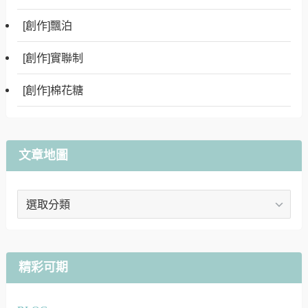
[創作]飄泊
[創作]實聯制
[創作]棉花糖
文章地圖
文
章
地
圖
精彩可期