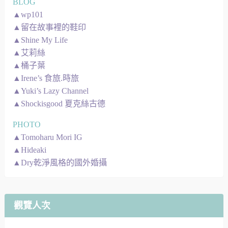
BLOG
▲wp101
▲留在故事裡的鞋印
▲Shine My Life
▲艾莉絲
▲桶子葉
▲Irene’s 食旅.時旅
▲Yuki’s Lazy Channel
▲Shockisgood 夏克絲古德
PHOTO
▲Tomoharu Mori IG
▲Hideaki
▲Dry乾淨風格的國外婚攝
觀覽人次