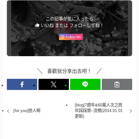
この記事が気に入ったら
いいね または フォローしてね！
Follow Me
喜歡就分享出去吧！
[blog]7週年&60萬人次之跨
[for you]戀人啊
年踩踩樂--流標(2014.01.01
更新)