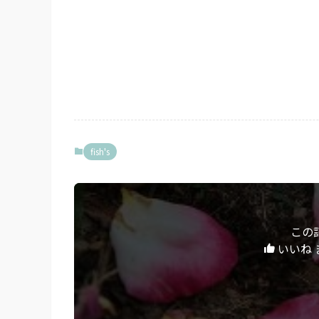
fish's
この
いいね 