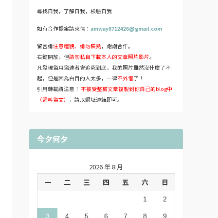
尋找自我，了解自我，檢驗自我
如有合作提案請來信：
amway6712426@gmail.com
留言請
注意禮貌、請勿裝熟
，謝謝合作。
右鍵開放，但
請勿私自下載本人的文章照片影片
。
凡發現盜用盜連者會追究到底，我的照片雖然沒什麼了不
起，但是因為白目的人太多，一律
不外借
了！
引用轉載請注意！
不接受整篇文章複製到你自己的blog中
（這叫盜文）
，請以網址連結即可。
今夕何夕
2026 年 8 月
一
二
三
四
五
六
日
1
2
3
4
5
6
7
8
9