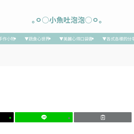
｡ㅇ○小魚吐泡泡○ㅇ｡
手作小物
▼蔬食心世界
▼美麗心得口袋書
▼各式各樣的分