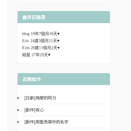
歲月記錄表
blog 19年7個月10天♥
Eric 24歲3個月11天♥
Erin 20歲11個月2天♥
結髮 27年29天♥
近期拙作
[日劇]隔壁的阿力
[創作]收心
[創作]用藍色寫你的名字