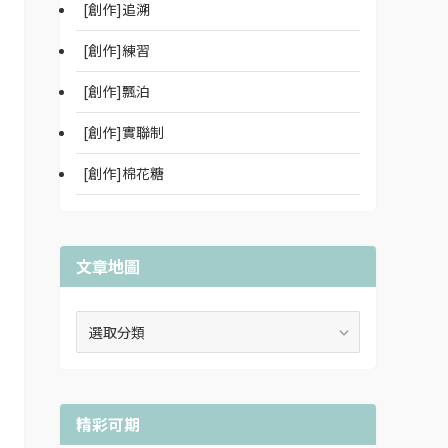
[創作]追溯
[創作]練習
[創作]飄泊
[創作]實聯制
[創作]棉花糖
文章地圖
文
章
地
圖
精彩可期