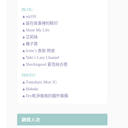
BLOG
▲wp101
▲留在故事裡的鞋印
▲Shine My Life
▲艾莉絲
▲桶子葉
▲Irene’s 食旅.時旅
▲Yuki’s Lazy Channel
▲Shockisgood 夏克絲古德
PHOTO
▲Tomoharu Mori IG
▲Hideaki
▲Dry乾淨風格的國外婚攝
觀覽人次