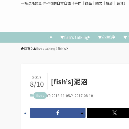
一條混沌的魚 碎碎唸的自言自語《手作│飾品│圖文│攝影│蔬食》
▼fish’s talking
▼心生活
▼
首頁
▲fish's talking
fish's
2017
[fish’s]泥沼
8/10
fish's
2013-11-05
2017-08-10