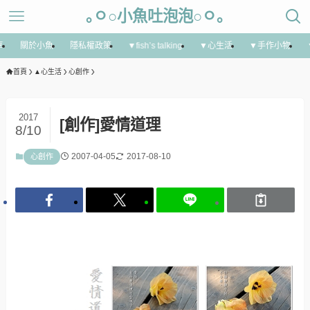
｡ㅇ○小魚吐泡泡○ㅇ｡
享
關於小魚
隱私權政策
▼fish’s talking
▼心生活
▼手作小物
首頁
▲心生活
心創作
2017
[創作]愛情道理
8/10
2007-04-05
2017-08-10
心創作