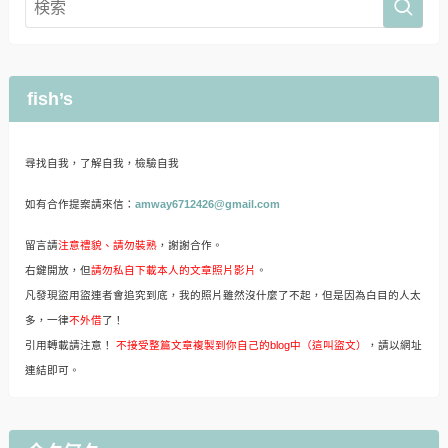
fish’s
尋找自我，了解自我，檢驗自我
如有合作提案請來信：
amway6712426@gmail.com
留言請
注意禮貌、請勿裝熟
，謝謝合作。
右鍵開放，但
請勿私自下載本人的文章照片影片
。
凡發現盜用盜連者會追究到底，我的照片雖然沒什麼了不起，但是因為白目的人太
多，一律
不外借
了！
引用轉載請注意！
不接受整篇文章複製到你自己的blog中（這叫盜文）
，請以網址
連結即可。