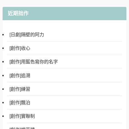
近期拙作
[日劇]隔壁的阿力
[創作]收心
[創作]用藍色寫你的名字
[創作]追溯
[創作]練習
[創作]飄泊
[創作]實聯制