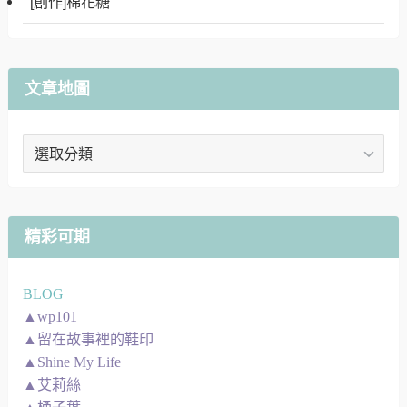
[創作]棉花糖
文章地圖
文
章
地
圖
精彩可期
BLOG
▲wp101
▲留在故事裡的鞋印
▲Shine My Life
▲艾莉絲