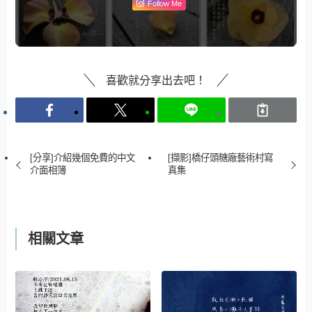
Follow Me
喜歡就分享出去吧！
[分享]介紹幾個免費的中文
[擷影]橋仔頭糖廠藝術村寫
介面相簿
真集
相關文章