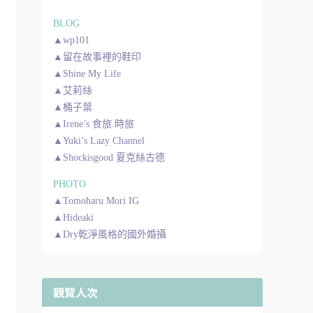
BLOG
▲wp101
▲留在故事裡的鞋印
▲Shine My Life
▲艾莉絲
▲桶子葉
▲Irene’s 食旅.時旅
▲Yuki’s Lazy Channel
▲Shockisgood 夏克絲古德
PHOTO
▲Tomoharu Mori IG
▲Hideaki
▲Dry乾淨風格的國外婚攝
觀覽人次