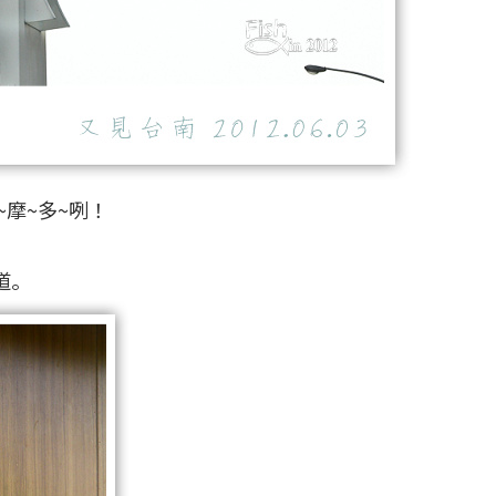
摩~多~咧！
道。