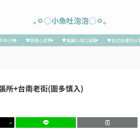
｡ㅇ○小魚吐泡泡○ㅇ｡
手作小物
▼蔬食心世界
▼美麗心得口袋書
▼各式各樣的分
遊出張所+台南老街(圖多慎入)