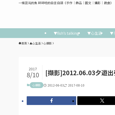
一條混沌的魚 碎碎唸的自言自語《手作│飾品│圖文│攝影│蔬食》
▼fish’s talking
▼心生活
▼
首頁
▲心生活
心擷影
2017
[擷影]2012.06.03夕
8/10
心擷影
2012-06-03
2017-08-10