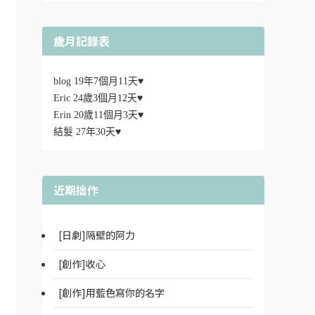
歲月記錄表
blog 19年7個月11天♥
Eric 24歲3個月12天♥
Erin 20歲11個月3天♥
結髮 27年30天♥
近期拙作
[日劇]隔壁的阿力
[創作]收心
[創作]用藍色寫你的名字