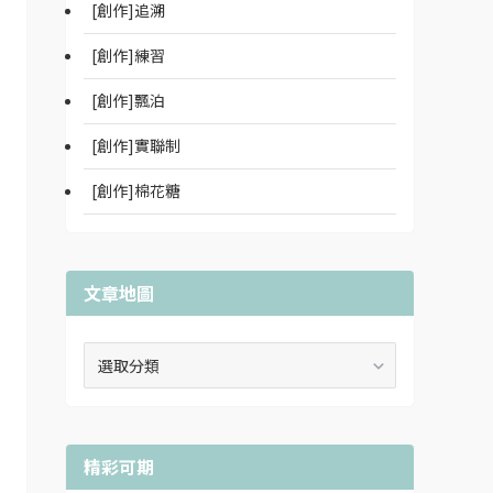
[創作]追溯
[創作]練習
[創作]飄泊
[創作]實聯制
[創作]棉花糖
文章地圖
文
章
地
圖
精彩可期