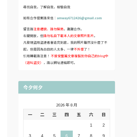
尋找自我，了解自我，檢驗自我
如有合作提案請來信：
amway6712426@gmail.com
留言請
注意禮貌、請勿裝熟
，謝謝合作。
右鍵開放，但
請勿私自下載本人的文章照片影片
。
凡發現盜用盜連者會追究到底，我的照片雖然沒什麼了不
起，但是因為白目的人太多，一律
不外借
了！
引用轉載請注意！
不接受整篇文章複製到你自己的blog中
（這叫盜文）
，請以網址連結即可。
今夕何夕
2026 年 8 月
一
二
三
四
五
六
日
1
2
3
4
5
6
7
8
9