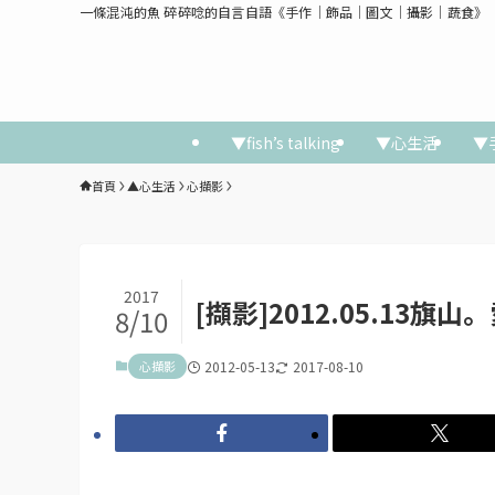
一條混沌的魚 碎碎唸的自言自語《手作│飾品│圖文│攝影│蔬食》
▼fish’s talking
▼心生活
▼
首頁
▲心生活
心擷影
2017
[擷影]2012.05.1
8/10
心擷影
2012-05-13
2017-08-10