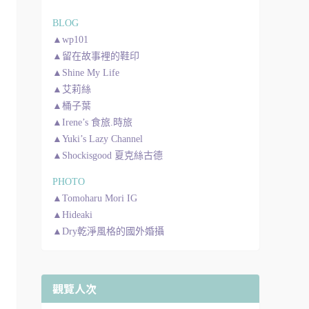
BLOG
▲wp101
▲留在故事裡的鞋印
▲Shine My Life
▲艾莉絲
▲桶子葉
▲Irene’s 食旅.時旅
▲Yuki’s Lazy Channel
▲Shockisgood 夏克絲古德
PHOTO
▲Tomoharu Mori IG
▲Hideaki
▲Dry乾淨風格的國外婚攝
觀覽人次