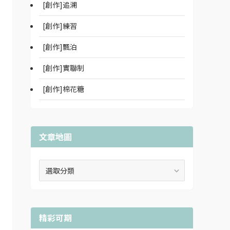
[創作]追溯
[創作]練習
[創作]飄泊
[創作]實聯制
[創作]棉花糖
文章地圖
文
章
地
圖
精彩可期