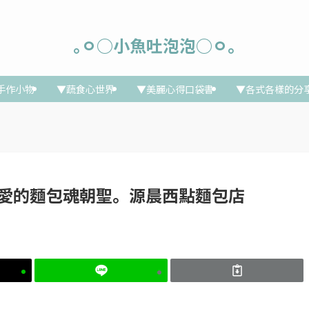
｡ㅇ○小魚吐泡泡○ㅇ｡
手作小物
▼蔬食心世界
▼美麗心得口袋書
▼各式各樣的分
3旗山。愛的麵包魂朝聖。源晨西點麵包店