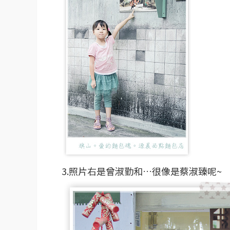
3.照片右是曾淑勤和…很像是蔡淑臻呢~