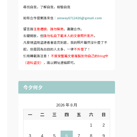
尋找自我，了解自我，檢驗自我
如有合作提案請來信：
amway6712426@gmail.com
留言請
注意禮貌、請勿裝熟
，謝謝合作。
右鍵開放，但
請勿私自下載本人的文章照片影片
。
凡發現盜用盜連者會追究到底，我的照片雖然沒什麼了不
起，但是因為白目的人太多，一律
不外借
了！
引用轉載請注意！
不接受整篇文章複製到你自己的blog中
（這叫盜文）
，請以網址連結即可。
今夕何夕
2026 年 8 月
一
二
三
四
五
六
日
1
2
3
4
5
6
7
8
9