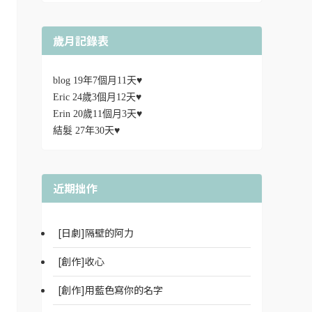
歲月記錄表
blog 19年7個月11天♥
Eric 24歲3個月12天♥
Erin 20歲11個月3天♥
結髮 27年30天♥
近期拙作
[日劇]隔壁的阿力
[創作]收心
[創作]用藍色寫你的名字