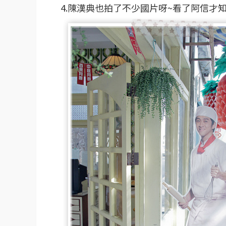
4.陳漢典也拍了不少國片呀~看了阿信才