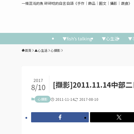
一條混沌的魚 碎碎唸的自言自語《手作│飾品│圖文│攝影│蔬食》
▼fish’s talking
▼心生活
▼
首頁
▲心生活
心擷影
2017
[擷影]2011.11.14
8/10
心擷影
2011-11-14
2017-08-10