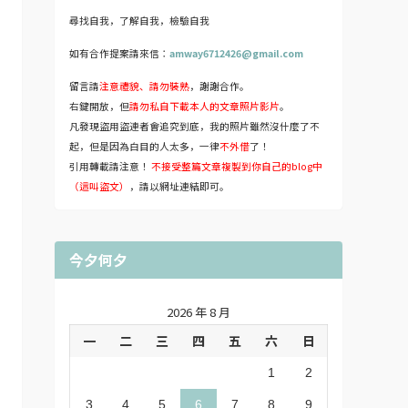
尋找自我，了解自我，檢驗自我
如有合作提案請來信：
amway6712426@gmail.com
留言請
注意禮貌、請勿裝熟
，謝謝合作。
右鍵開放，但
請勿私自下載本人的文章照片影片
。
凡發現盜用盜連者會追究到底，我的照片雖然沒什麼了不
起，但是因為白目的人太多，一律
不外借
了！
引用轉載請注意！
不接受整篇文章複製到你自己的blog中
（這叫盜文）
，請以網址連結即可。
今夕何夕
2026 年 8 月
一
二
三
四
五
六
日
1
2
3
4
5
6
7
8
9