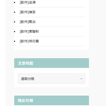
[創作]追溯
[創作]練習
[創作]飄泊
[創作]實聯制
[創作]棉花糖
文章地圖
文
章
地
圖
精彩可期