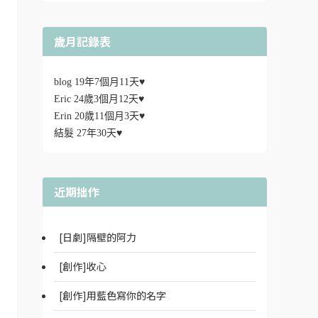
歲月記錄表
blog 19年7個月11天♥
Eric 24歲3個月12天♥
Erin 20歲11個月3天♥
結髮 27年30天♥
近期拙作
[日劇]隔壁的阿力
[創作]收心
[創作]用藍色寫你的名字