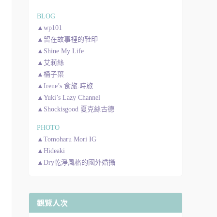
BLOG
▲wp101
▲留在故事裡的鞋印
▲Shine My Life
▲艾莉絲
▲桶子葉
▲Irene’s 食旅.時旅
▲Yuki’s Lazy Channel
▲Shockisgood 夏克絲古德
PHOTO
▲Tomoharu Mori IG
▲Hideaki
▲Dry乾淨風格的國外婚攝
觀覽人次