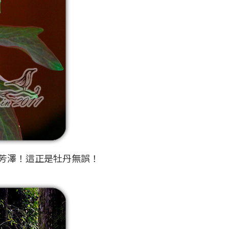
芳澤！這正是牡丹無誤！