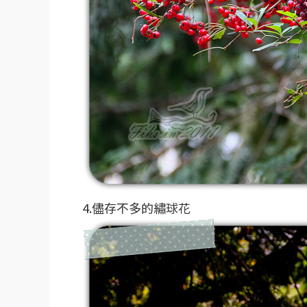
4.儘存不多的繡球花