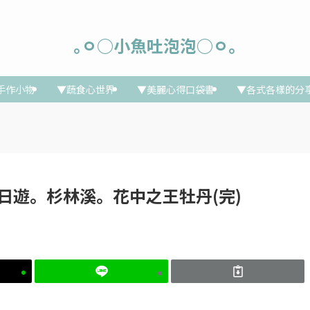
｡ㅇ○小魚吐泡泡○ㅇ｡
手作小物
▼蔬食心世界
▼美麗心得口袋書
▼各式各樣的分
中部二日遊。杉林溪。花中之王牡丹(完)