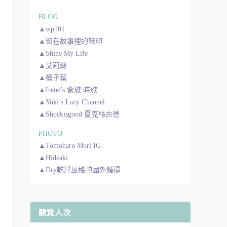
BLOG
▲wp101
▲留在故事裡的鞋印
▲Shine My Life
▲艾莉絲
▲桶子葉
▲Irene’s 食旅.時旅
▲Yuki’s Lazy Channel
▲Shockisgood 夏克絲古德
PHOTO
▲Tomoharu Mori IG
▲Hideaki
▲Dry乾淨風格的國外婚攝
觀覽人次