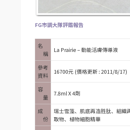
FG市調大隊評鑑報告
名
La Prairie – 動能活膚傳導液
稱
參考
16700元 (價格更新 : 2011/8/17)
資料
容
7.8ml X 4劑
量
成
瑞士雪藻、肌底再造胜肽、組織
份
取物、植物細胞精華