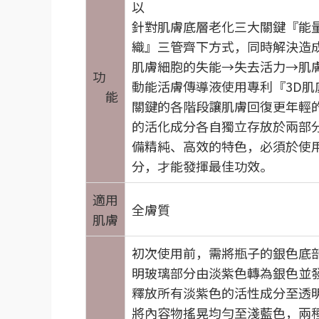
以
針對肌膚底層老化三大關鍵『能
織』三管齊下方式，同時解決造
肌膚細胞的失能→失去活力→肌
功
動能活膚傳導液使用專利『3D肌
能
關鍵的各階段讓肌膚回復更年輕
的活化成分各自獨立存放於兩部
備精純、高效的特色，必須於使
分，才能發揮最佳功效。
適用
全膚質
肌膚
初次使用前，需將瓶子的銀色底
明玻璃部分由淡紫色轉為銀色並
釋放所有淡紫色的活性成分至透
將內容物搖晃均勻至淺藍色，兩