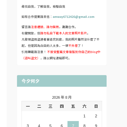
尋找自我，了解自我，檢驗自我
如有合作提案請來信：
amway6712426@gmail.com
留言請
注意禮貌、請勿裝熟
，謝謝合作。
右鍵開放，但
請勿私自下載本人的文章照片影片
。
凡發現盜用盜連者會追究到底，我的照片雖然沒什麼了不
起，但是因為白目的人太多，一律
不外借
了！
引用轉載請注意！
不接受整篇文章複製到你自己的blog中
（這叫盜文）
，請以網址連結即可。
今夕何夕
2026 年 8 月
一
二
三
四
五
六
日
1
2
3
4
5
6
7
8
9