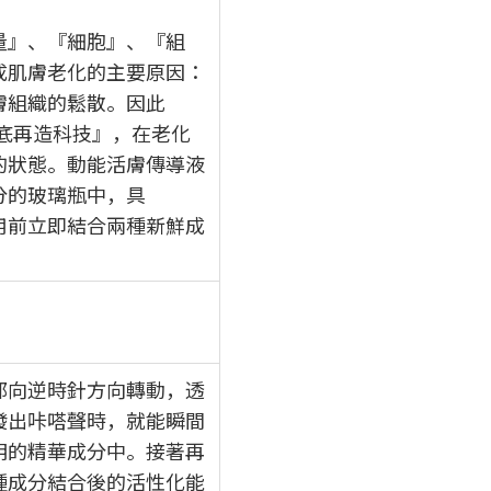
量』、『細胞』、『組
成肌膚老化的主要原因：
膚組織的鬆散。因此
底再造科技』，在老化
的狀態。動能活膚傳導液
分的玻璃瓶中，具
用前立即結合兩種新鮮成
部向逆時針方向轉動，透
發出咔嗒聲時，就能瞬間
明的精華成分中。接著再
種成分結合後的活性化能