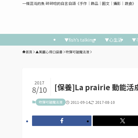
一條混沌的魚 碎碎唸的自言自語《手作│飾品│圖文│攝影│蔬食》
▼fish’s talking
▼心生活
▼
首頁
▲美麗心得口袋書
吹彈可破魔法液
2017
[保養]La prairie 動
8/10
吹彈可破魔法液
2011-09-14
2017-08-10