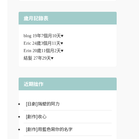
歲月記錄表
blog 19年7個月10天♥
Eric 24歲3個月11天♥
Erin 20歲11個月2天♥
結髮 27年29天♥
近期拙作
[日劇]隔壁的阿力
[創作]收心
[創作]用藍色寫你的名字