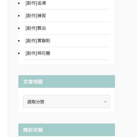
[創作]追溯
[創作]練習
[創作]飄泊
[創作]實聯制
[創作]棉花糖
文章地圖
文
章
地
圖
精彩可期