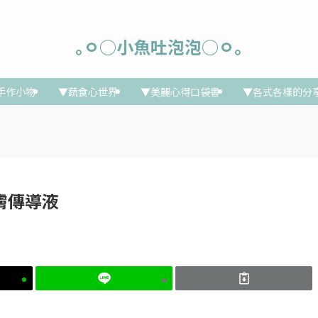
｡ㅇ○小魚吐泡泡○ㅇ｡
手作小物
▼蔬食心世界
▼美麗心得口袋書
▼各式各樣的分
能活膚傳導液