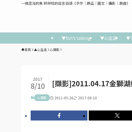
一條混沌的魚 碎碎唸的自言自語《手作│飾品│圖文│攝影│蔬食》
▼fish’s talking
▼心生活
▼
首頁
▲心生活
心擷影
2017
[擷影]2011.04.17金獅
8/10
心擷影
2011-05-26
2017-08-10