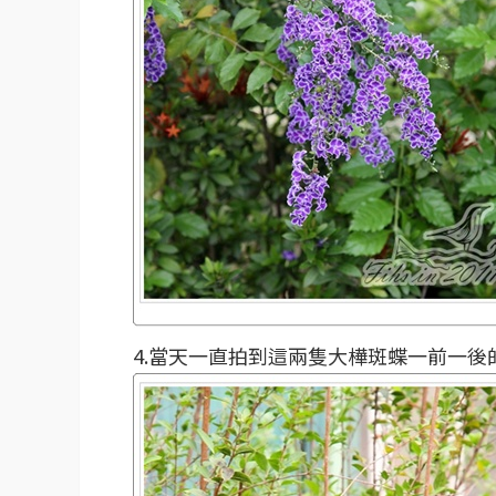
4.當天一直拍到這兩隻大樺斑蝶一前一後的