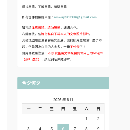
尋找自我，了解自我，檢驗自我
如有合作提案請來信：
amway6712426@gmail.com
留言請
注意禮貌、請勿裝熟
，謝謝合作。
右鍵開放，但
請勿私自下載本人的文章照片影片
。
凡發現盜用盜連者會追究到底，我的照片雖然沒什麼了不
起，但是因為白目的人太多，一律
不外借
了！
引用轉載請注意！
不接受整篇文章複製到你自己的blog中
（這叫盜文）
，請以網址連結即可。
今夕何夕
2026 年 8 月
一
二
三
四
五
六
日
1
2
3
4
5
6
7
8
9