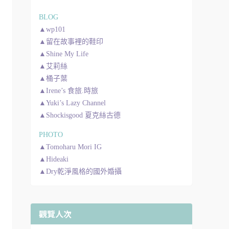
BLOG
▲wp101
▲留在故事裡的鞋印
▲Shine My Life
▲艾莉絲
▲桶子葉
▲Irene’s 食旅.時旅
▲Yuki’s Lazy Channel
▲Shockisgood 夏克絲古德
PHOTO
▲Tomoharu Mori IG
▲Hideaki
▲Dry乾淨風格的國外婚攝
觀覽人次