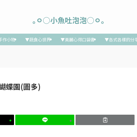
｡ㅇ○小魚吐泡泡○ㅇ｡
手作小物
▼蔬食心世界
▼美麗心得口袋書
▼各式各樣的分
湖蝴蝶園(圖多)