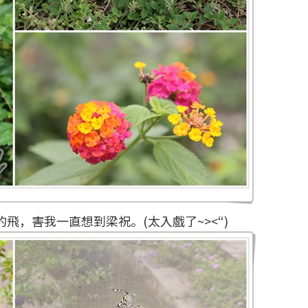
飛，害我一直想到梁祝。(太入戲了~><“)