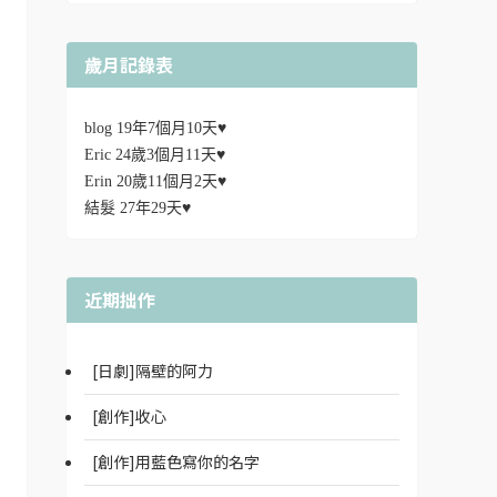
歲月記錄表
blog 19年7個月10天♥
Eric 24歲3個月11天♥
Erin 20歲11個月2天♥
結髮 27年29天♥
近期拙作
[日劇]隔壁的阿力
[創作]收心
[創作]用藍色寫你的名字