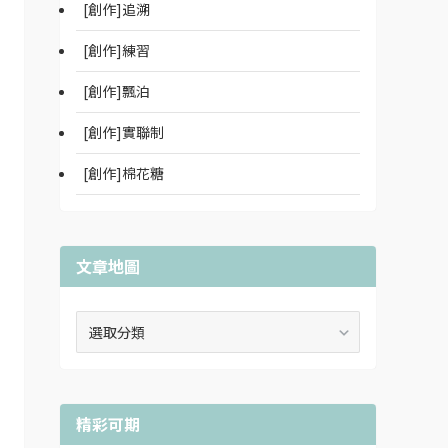
[創作]追溯
[創作]練習
[創作]飄泊
[創作]實聯制
[創作]棉花糖
文章地圖
文
章
地
圖
精彩可期