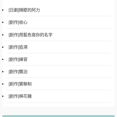
[日劇]隔壁的阿力
[創作]收心
[創作]用藍色寫你的名字
[創作]追溯
[創作]練習
[創作]飄泊
[創作]實聯制
[創作]棉花糖