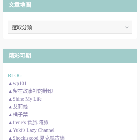
文章地圖
文
章
地
圖
精彩可期
BLOG
▲wp101
▲留在故事裡的鞋印
▲Shine My Life
▲艾莉絲
▲桶子葉
▲Irene’s 食旅.時旅
▲Yuki’s Lazy Channel
▲Shockisgood 夏克絲古德