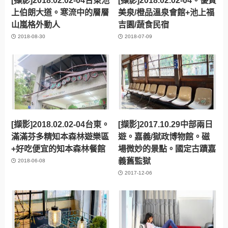
上伯朗大道。寒流中的層層
美泉/橙品溫泉會館+池上福
山嵐格外動人
吉園/蔬食民宿
2018-08-30
2018-07-09
[擷影]2018.02.02-04台東。
[擷影]2017.10.29中部兩日
滿滿芬多精知本森林遊樂區
遊。嘉義/獄政博物館。磁
+好吃便宜的知本森林餐館
場微妙的景點。國定古蹟嘉
義舊監獄
2018-06-08
2017-12-06