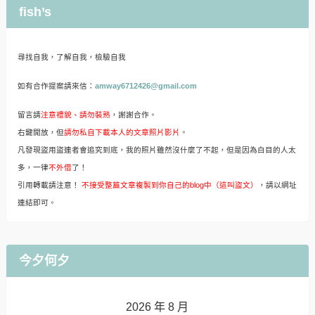
fish’s
尋找自我，了解自我，檢驗自我
如有合作提案請來信：
amway6712426@gmail.com
留言請
注意禮貌、請勿裝熟
，謝謝合作。
右鍵開放，但
請勿私自下載本人的文章照片影片
。
凡發現盜用盜連者會追究到底，我的照片雖然沒什麼了不起，但是因為白目的人太
多，一律
不外借
了！
引用轉載請注意！
不接受整篇文章複製到你自己的blog中（這叫盜文）
，請以網址
連結即可。
今夕何夕
2026 年 8 月