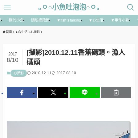
｡ㅇ○小魚吐泡泡○ㅇ｡
享
關於小魚
隱私權政策
▼fish’s talking
▼心生活
▼手作小物
首頁
▲心生活
心擷影
[擷影]2010.12.11香蕉碼頭。漁人
2017
8/10
碼頭
2010-12-11
2017-08-10
心擷影