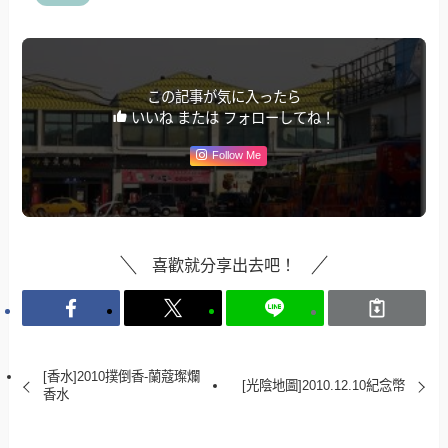
この記事が気に入ったら
いいね または フォローしてね！
Follow Me
喜歡就分享出去吧！
[香水]2010撲倒香-蘭蔻璨爛
[光陰地圖]2010.12.10紀念幣
香水