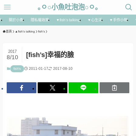
｡ㅇ○小魚吐泡泡○ㅇ｡
享
關於小魚
隱私權政策
▼fish’s talking
▼心生活
▼手作小物
首頁
▲fish's talking
fish's
2017
[fish’s]幸福的臉
8/10
2011-01-17
2017-08-10
fish's