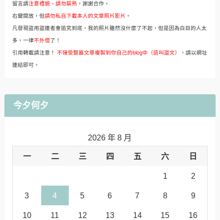
留言請
注意禮貌、請勿裝熟
，謝謝合作。
右鍵開放，但
請勿私自下載本人的文章照片影片
。
凡發現盜用盜連者會追究到底，我的照片雖然沒什麼了不起，但是因為白目的人太
多，一律
不外借
了！
引用轉載請注意！
不接受整篇文章複製到你自己的blog中（這叫盜文）
，請以網址
連結即可。
今夕何夕
2026 年 8 月
一
二
三
四
五
六
日
1
2
3
4
5
6
7
8
9
10
11
12
13
14
15
16