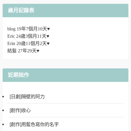
歲月記錄表
blog 19年7個月10天♥
Eric 24歲3個月11天♥
Erin 20歲11個月2天♥
結髮 27年29天♥
近期拙作
[日劇]隔壁的阿力
[創作]收心
[創作]用藍色寫你的名字