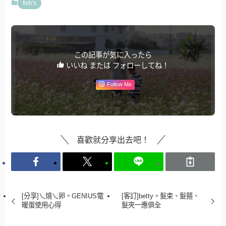
fish's
この記事が気に入ったら
いいね または フォローしてね！
Follow Me
喜歡就分享出去吧！
[分享]乀燒乀卵。GENIUS電
[客訂]betty。髮束、髮箍、
暖蛋使用心得
髮夾一應俱全