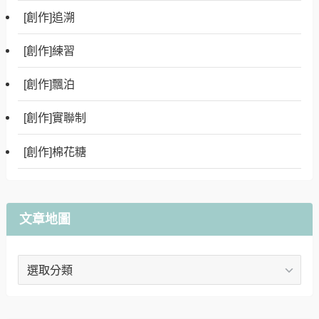
[創作]追溯
[創作]練習
[創作]飄泊
[創作]實聯制
[創作]棉花糖
文章地圖
文
章
地
圖