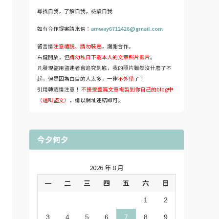
尋找自我，了解自我，檢驗自我
如有合作提案請來信：
amway6712426@gmail.com
留言請
注意禮貌、請勿裝熟
，謝謝合作。
右鍵開放，但
請勿私自下載本人的文章照片影片
。
凡發現盜用盜連者會追究到底，我的照片雖然沒什麼了不
起，但是因為白目的人太多，一律
不外借
了！
引用轉載請注意！
不接受整篇文章複製到你自己的blog中
（這叫盜文）
，請以網址連結即可。
今夕何夕
2026 年 8 月
一
二
三
四
五
六
日
1
2
3
4
5
6
7
8
9