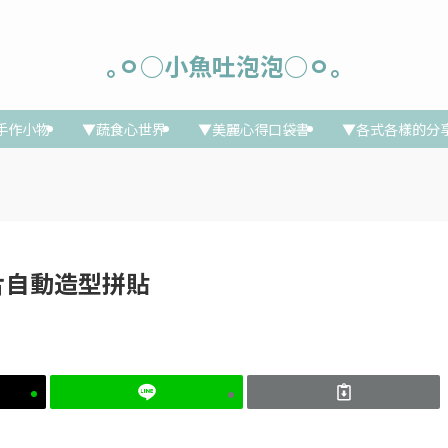
｡ㅇ○小魚吐泡泡○ㅇ｡
手作小物
▼蔬食心世界
▼美麗心得口袋書
▼各式各樣的分
e照片自動造型拼貼