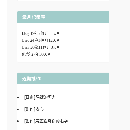
歲月記錄表
blog 19年7個月11天♥
Eric 24歲3個月12天♥
Erin 20歲11個月3天♥
結髮 27年30天♥
近期拙作
[日劇]隔壁的阿力
[創作]收心
[創作]用藍色寫你的名字