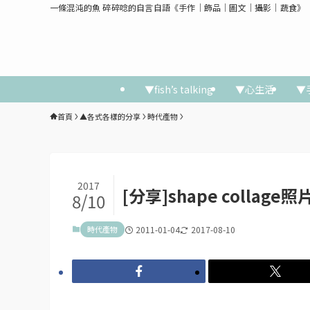
一條混沌的魚 碎碎唸的自言自語《手作│飾品│圖文│攝影│蔬食》
▼fish’s talking
▼心生活
▼
首頁
▲各式各樣的分享
時代產物
2017
[分享]shape collag
8/10
時代產物
2011-01-04
2017-08-10