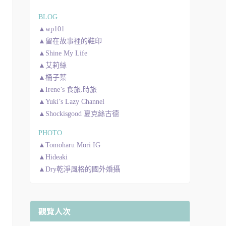
BLOG
▲wp101
▲留在故事裡的鞋印
▲Shine My Life
▲艾莉絲
▲桶子葉
▲Irene’s 食旅.時旅
▲Yuki’s Lazy Channel
▲Shockisgood 夏克絲古德
PHOTO
▲Tomoharu Mori IG
▲Hideaki
▲Dry乾淨風格的國外婚攝
觀覽人次