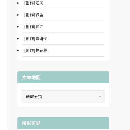
[創作]追溯
[創作]練習
[創作]飄泊
[創作]實聯制
[創作]棉花糖
文章地圖
文
章
地
圖
精彩可期