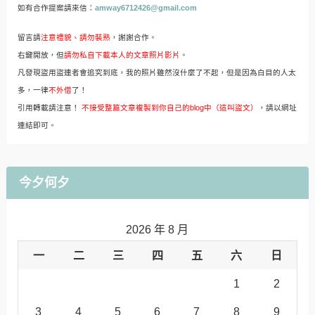
如有合作提案請來信：
amway6712426@gmail.com
留言請
注意禮貌、請勿裝熟
，謝謝合作。
右鍵開放，但
請勿私自下載本人的文章照片影片
。
凡發現盜用盜連者會追究到底，我的照片雖然沒什麼了不起，但是因為白目的人太
多，一律
不外借
了！
引用轉載請注意！
不接受整篇文章複製到你自己的blog中（這叫盜文）
，請以網址
連結即可。
今夕何夕
2026 年 8 月
一
二
三
四
五
六
日
1
2
3
4
5
6
7
8
9