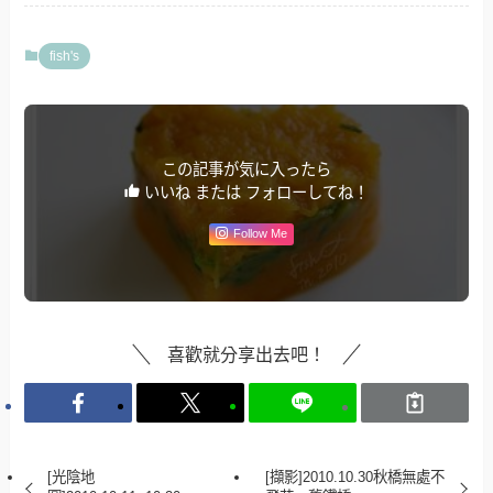
fish's
この記事が気に入ったら
いいね または フォローしてね！
Follow Me
喜歡就分享出去吧！
[光陰地
[擷影]2010.10.30秋橋無處不