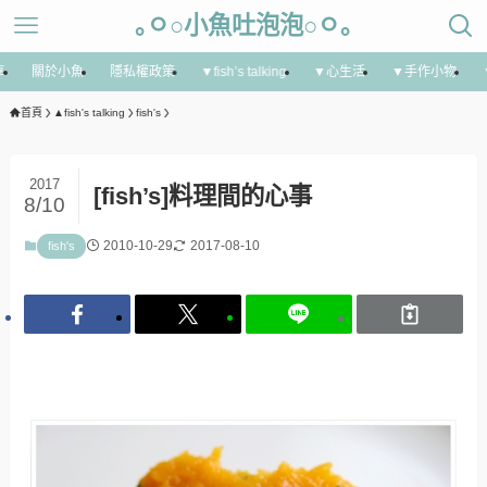
｡ㅇ○小魚吐泡泡○ㅇ｡
享
關於小魚
隱私權政策
▼fish’s talking
▼心生活
▼手作小物
首頁
▲fish's talking
fish's
2017
[fish’s]料理間的心事
8/10
2010-10-29
2017-08-10
fish's