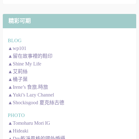
地
圖
精彩可期
BLOG
▲wp101
▲留在故事裡的鞋印
▲Shine My Life
▲艾莉絲
▲桶子葉
▲Irene’s 食旅.時旅
▲Yuki’s Lazy Channel
▲Shockisgood 夏克絲古德
PHOTO
▲Tomoharu Mori IG
▲Hideaki
▲Dry乾淨風格的國外婚攝