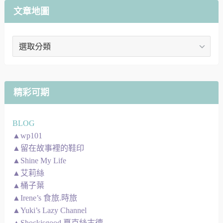
文章地圖
文
章
地
圖
精彩可期
BLOG
▲wp101
▲留在故事裡的鞋印
▲Shine My Life
▲艾莉絲
▲桶子葉
▲Irene’s 食旅.時旅
▲Yuki’s Lazy Channel
▲Shockisgood 夏克絲古德