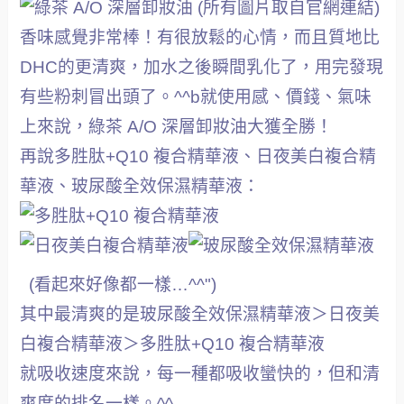
(所有圖片取自官網連結)
香味感覺非常棒！有很放鬆的心情，而且質地比
DHC的更清爽，加水之後瞬間乳化了，用完發現
有些粉刺冒出頭了。^^b就使用感、價錢、氣味
上來說，綠茶 A/O 深層卸妝油大獲全勝！
再說多胜肽+Q10 複合精華液、日夜美白複合精
華液、玻尿酸全效保濕精華液：
(看起來好像都一樣…^^")
其中最清爽的是玻尿酸全效保濕精華液＞日夜美
白複合精華液＞多胜肽+Q10 複合精華液
就吸收速度來說，每一種都吸收蠻快的，但和清
爽度的排名一樣。^^