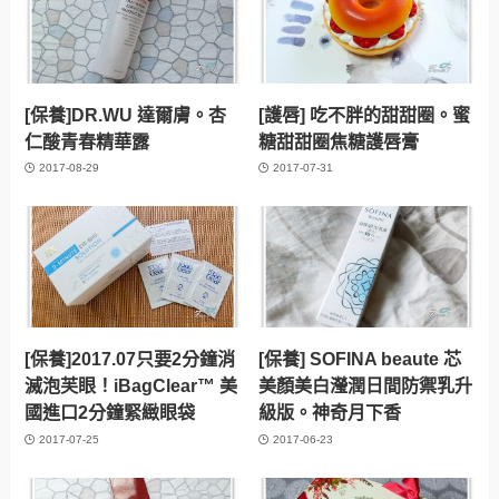
[保養]DR.WU 達爾膚。杏
[護唇] 吃不胖的甜甜圈。蜜
仁酸青春精華露
糖甜甜圈焦糖護唇膏
2017-08-29
2017-07-31
[保養]2017.07只要2分鐘消
[保養] SOFINA beaute 芯
滅泡芙眼！iBagClear™ 美
美顏美白瀅潤日間防禦乳升
國進口2分鐘緊緻眼袋
級版。神奇月下香
2017-07-25
2017-06-23