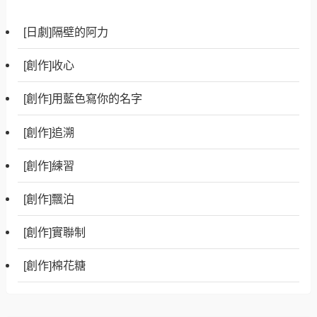
[日劇]隔壁的阿力
[創作]收心
[創作]用藍色寫你的名字
[創作]追溯
[創作]練習
[創作]飄泊
[創作]實聯制
[創作]棉花糖