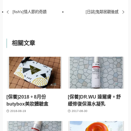
[fish's]情人節的奇蹟
[日誌]鬼鄰居觀後感
相關文章
[保養]2018。8月份
[保養]DR.WU 達爾膚。舒
butybox美妝體驗盒
緩修復保濕水凝乳
2018-08-19
2017-08-30