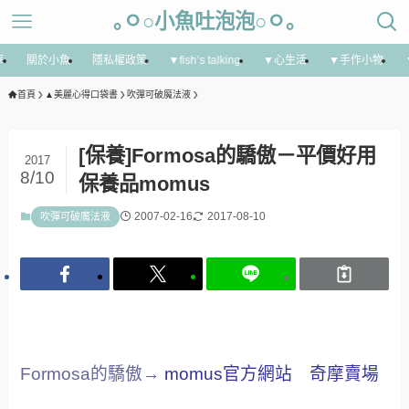
｡ㅇ○小魚吐泡泡○ㅇ｡
享
關於小魚
隱私權政策
▼fish’s talking
▼心生活
▼手作小物
首頁
▲美麗心得口袋書
吹彈可破魔法液
[保養]Formosa的驕傲－平價好用
2017
8/10
保養品momus
2007-02-16
2017-08-10
吹彈可破魔法液
Formosa的驕傲→
momus官方網站
奇摩賣場