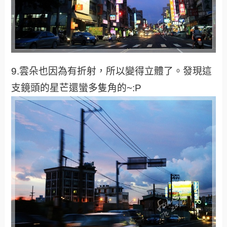
9.雲朵也因為有折射，所以變得立體了。發現這
支鏡頭的星芒還蠻多隻角的~:P