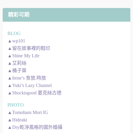
圖
精彩可期
BLOG
▲wp101
▲留在故事裡的鞋印
▲Shine My Life
▲艾莉絲
▲桶子葉
▲Irene’s 食旅.時旅
▲Yuki’s Lazy Channel
▲Shockisgood 夏克絲古德
PHOTO
▲Tomoharu Mori IG
▲Hideaki
▲Dry乾淨風格的國外婚攝