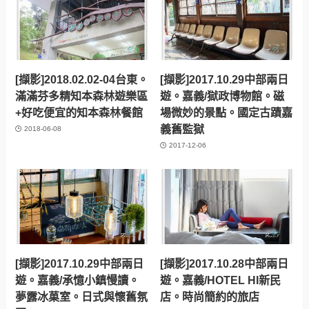
[擷影]2018.02.02-04台東。
[擷影]2017.10.29中部兩日
滿滿芬多精知本森林遊樂區
遊。嘉義/獄政博物館。磁
+好吃便宜的知本森林餐館
場微妙的景點。國定古蹟嘉
義舊監獄
2018-06-08
2017-12-06
[擷影]2017.10.29中部兩日
[擷影]2017.10.28中部兩日
遊。嘉義/承憶小鎮慢讀。
遊。嘉義/HOTEL HI新民
夢露冰菓室。日式與懷舊氛
店。時尚簡約的旅店