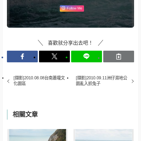
Follow Me
喜歡就分享出去吧！
[擷影]2010.08.08台南蕭壠文
[擷影]2010.09.11洲仔濕地公
化園區
園亂入抓兔子
相關文章