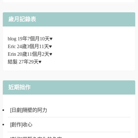
歲月記錄表
blog 19年7個月10天♥
Eric 24歲3個月11天♥
Erin 20歲11個月2天♥
結髮 27年29天♥
近期拙作
[日劇]隔壁的阿力
[創作]收心