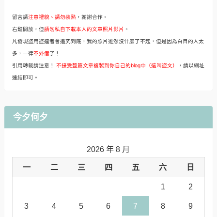
留言請
注意禮貌、請勿裝熟
，謝謝合作。
右鍵開放，但
請勿私自下載本人的文章照片影片
。
凡發現盜用盜連者會追究到底，我的照片雖然沒什麼了不起，但是因為白目的人太
多，一律
不外借
了！
引用轉載請注意！
不接受整篇文章複製到你自己的blog中（這叫盜文）
，請以網址
連結即可。
今夕何夕
2026 年 8 月
一
二
三
四
五
六
日
1
2
3
4
5
6
7
8
9