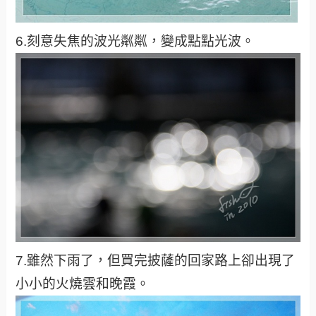
6.刻意失焦的波光粼粼，變成點點光波。
7.雖然下雨了，但買完披薩的回家路上卻出現了
小小的火燒雲和晚霞。