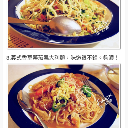
8.義式香草蕃茄義大利麵，味道很不錯。夠濃！