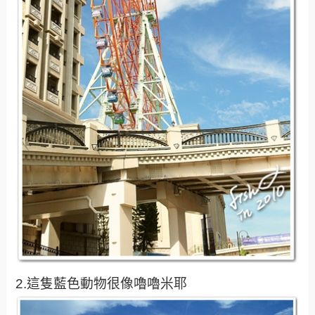
2.這隻藍色動物很像嚕嚕米耶