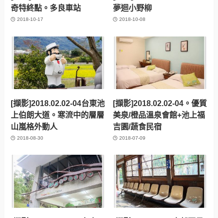
奇特終點。多良車站
夢迴小野柳
2018-10-17
2018-10-08
[擷影]2018.02.02-04台東池
[擷影]2018.02.02-04。優質
上伯朗大道。寒流中的層層
美泉/橙品溫泉會館+池上福
山嵐格外動人
吉園/蔬食民宿
2018-08-30
2018-07-09