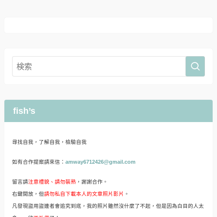
fish’s
尋找自我，了解自我，檢驗自我
如有合作提案請來信：
amway6712426@gmail.com
留言請
注意禮貌、請勿裝熟
，謝謝合作。
右鍵開放，但
請勿私自下載本人的文章照片影片
。
凡發現盜用盜連者會追究到底，我的照片雖然沒什麼了不起，但是因為白目的人太