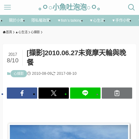
｡ㅇ○小魚吐泡泡○ㅇ｡
享
關於小魚
隱私權政策
▼fish’s talking
▼心生活
▼手作小物
首頁
▲心生活
心擷影
[擷影]2010.06.27未竟摩天輪與晚
2017
8/10
餐
2010-08-09
2017-08-10
心擷影