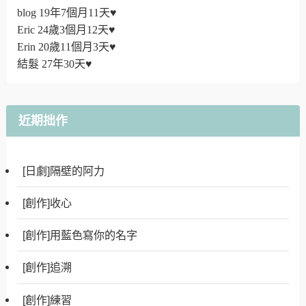
blog 19年7個月11天♥
Eric 24歲3個月12天♥
Erin 20歲11個月3天♥
結髮 27年30天♥
近期拙作
[日劇]隔壁的阿力
[創作]收心
[創作]用藍色寫你的名字
[創作]追溯
[創作]練習