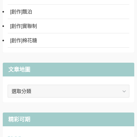
[創作]飄泊
[創作]實聯制
[創作]棉花糖
文章地圖
文
章
地
圖
精彩可期