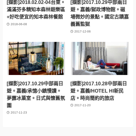
[擷影]2018.02.02-04台東。
[擷影]2017.10.29中部兩日
滿滿芬多精知本森林遊樂區
遊。嘉義/獄政博物館。磁
+好吃便宜的知本森林餐館
場微妙的景點。國定古蹟嘉
義舊監獄
2018-06-08
2017-12-06
[擷影]2017.10.29中部兩日
[擷影]2017.10.28中部兩日
遊。嘉義/承憶小鎮慢讀。
遊。嘉義/HOTEL HI新民
夢露冰菓室。日式與懷舊氛
店。時尚簡約的旅店
圍
2017-11-20
2017-11-23