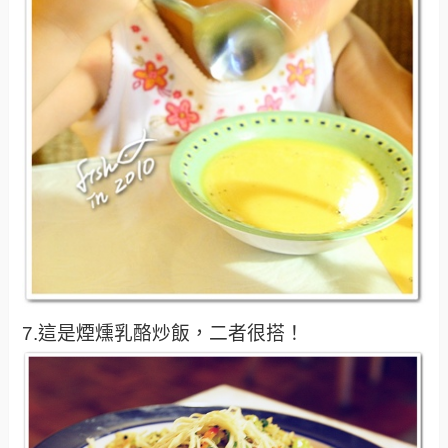
7.這是煙燻乳酪炒飯，二者很搭！