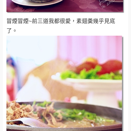
冒煙冒煙~前三道我都很愛，素翅羮幾乎見底
了。