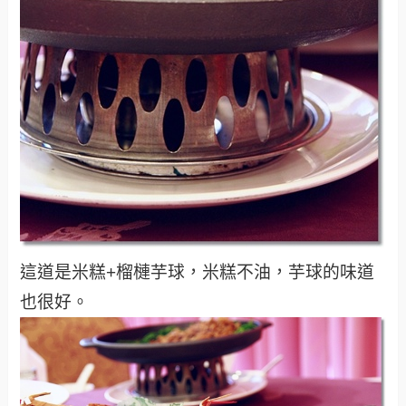
這道是米糕+榴槤芋球，米糕不油，芋球的味道
也很好。