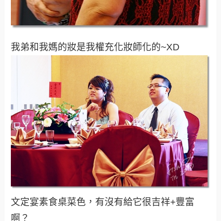
我弟和我媽的妝是我權充化妝師化的~XD
文定宴素食桌菜色，有沒有給它很吉祥+豐富
啊？