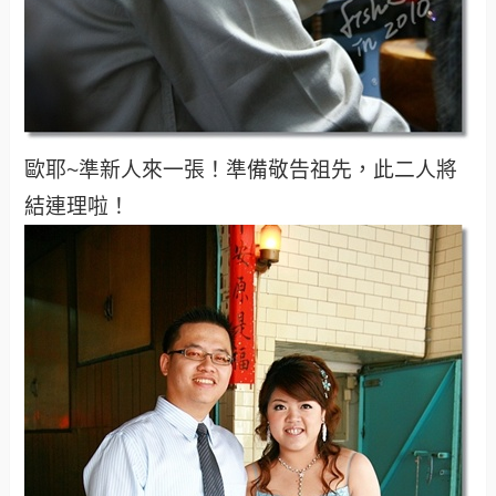
歐耶~準新人來一張！準備敬告祖先，此二人將
結連理啦！