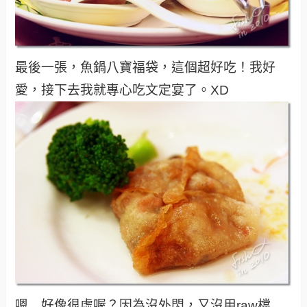
最後一張，魚鍋八寶福袋，這個超好吃！我好
愛，接下去我就專心吃文定宴了。XD
嗯…好像很虛喔？因為沒外閃，又沒用raw檔