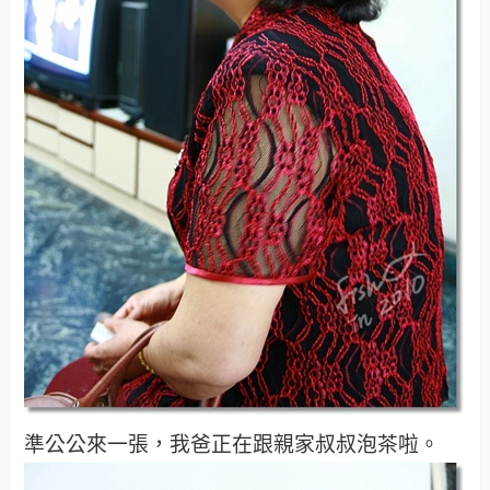
準公公來一張，我爸正在跟親家叔叔泡茶啦。