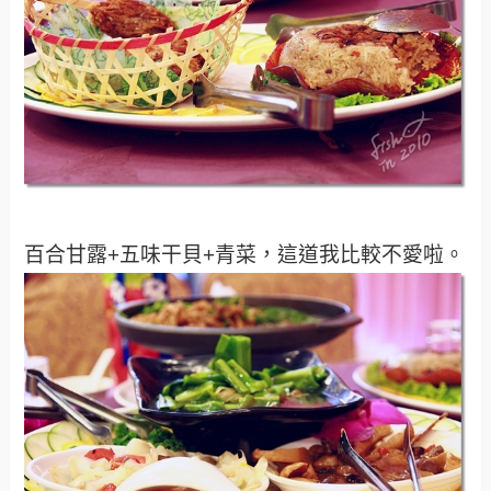
百合甘露+五味干貝+青菜，這道我比較不愛啦。