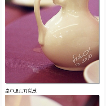
桌巾還真有質感~