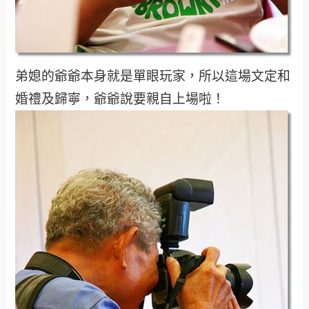
弟媳的爺爺本身就是單眼玩家，所以這場文定和
婚禮及歸寧，爺爺說要親自上場啦！