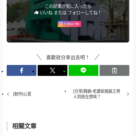
この記事が気に入ったら
いいね または フォローしてね！
Follow Me
喜歡就分享出去吧！
[分享]韓劇-老婆給我飯之男
[創作]心意
人到底在想啥？
相關文章