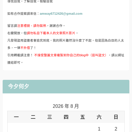
尋找自我，了解自我，檢驗自我
如有合作提案請來信：
amway6712426@gmail.com
留言請
注意禮貌、請勿裝熟
，謝謝合作。
右鍵開放，但
請勿私自下載本人的文章照片影片
。
凡發現盜用盜連者會追究到底，我的照片雖然沒什麼了不起，但是因為白目的人太
多，一律
不外借
了！
引用轉載請注意！
不接受整篇文章複製到你自己的blog中（這叫盜文）
，請以網址
連結即可。
今夕何夕
2026 年 8 月
一
二
三
四
五
六
日
1
2