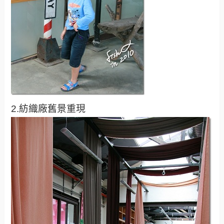
2.紡織廠舊景重現