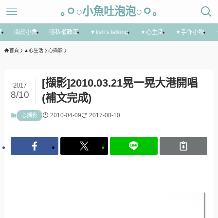
｡ㅇ○小魚吐泡泡○ㅇ｡
享
關於小魚
隱私權政策
▼fish’s talking
▼心生活
▼手作小物
首頁
▲心生活
心擷影
[擷影]2010.03.21晃一晃大港開唱
2017
8/10
(補文完成)
2010-04-09
2017-08-10
心擷影